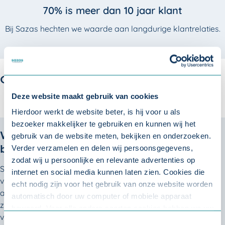
70% is meer dan 10 jaar klant
Bij Sazas hechten we waarde aan langdurige klantrelaties.
Onze verzuimverzekeringspakketten
Deze website maakt gebruik van cookies
Hierdoor werkt de website beter, is hij voor u als
bezoeker makkelijker te gebruiken en kunnen wij het
Welk
verzuimverzekeringspakket
past
gebruik van de website meten, bekijken en onderzoeken.
Verder verzamelen en delen wij persoonsgegevens,
bij u?
zodat wij u persoonlijke en relevante advertenties op
Sazas is méér dan een verzuimverzekeraar. Als
internet en social media kunnen laten zien. Cookies die
verzuimspecialist nemen wij bij ziekteverzuim en
echt nodig zijn voor het gebruik van onze website worden
arbeidsongeschiktheid uw zorgen uit handen. Ook als u zelf
automatisch door uw computer of mobiele apparaat
ziek wordt. Vergelijk onze verzuimverzekeringen en kies de
bewaard. Voor alle andere soorten cookies hebben we uw
verzekering die het beste past bij uw wensen en situatie. U
toestemming nodig. U kunt uw toestemming altijd