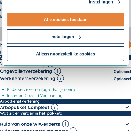
Instellingen
kunt de verzuimverzekering ook combineren met
aanpassen. Met uw toestemming delen wij uw gegevens
arbodienstverlening en werknemersverzekeringen naar
met onze
10 partners
.
keuze.
Alle cookies toestaan
- Lees hier onze
privacyverklaring
en onze
HandenVrij
HandenVrij MKB
cookieverklaring
.
InEigenHand
Instellingen
Compleet
verzuimontzorg
HandenVrij Compleet
MEEST GEKOZEN
Om uw toestemmingsvoorkeur te wijzigen, klikt u op
Pakket
instellingen.
Alleen noodzakelijke cookies
HandenVrij Compleet -
Verzekeringen
Verzuimverzekering
Ongevallenverzekering
Optioneel
Werknemersverzekering
Optioneel
PLUS-verzekering (agrarisch/groen)
Inkomen Gezond Verzekering
HandenVrij Compleet -
Arbodienstverlening
Arbopakket Compleet
HandenVrij Compleet -
Wat zit er verder in het pakket:
Hulp van onze WIA-experts