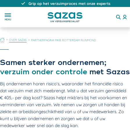
Direct, persoonlijk en deskundig advies
MENU
HOME
OVER SAZAS
PARTNERPAGINA MKB ROTTERDAM RIJNMOND
Samen sterker ondernemen;
verzuim onder controle
met Sazas
Bij ondernemen horen risico’s, waaronder het financiële risico
dat verzuim met zich meebrengt. Wist u dat verzuim gemiddeld
€ 405,- per dag kost? Sazas helpt mkb’ers bij het voorkomen en
verminderen van verzuim. We nemen uw zorgen uit handen bij
ziekte en arbeidsongeschiktheid van u of uw medewerkers. Zo
kunt u blijven ondernemen en zorgen we dat u of uw
medewerker weer snel aan de slag kan.