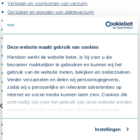
Verlagen en voorkomen van verzuim
Oorzaken en signalen van ziekteverzuim
Voorkomen van psychisch verzuim
Voorkomen van fysiek verzuim
Verzuimaanpak
Verzuim bespreken binnen uw organisatie
Deze website maakt gebruik van cookies
Duurzame inzetbaarheid
Hierdoor werkt de website beter, is hij voor u als
Ongewenst gedrag op de werkvloer
bezoeker makkelijker te gebruiken en kunnen wij het
gebruik van de website meten, bekijken en onderzoeken.
Arbeidsrisico's
Verder verzamelen en delen wij persoonsgegevens,
Vitaliteit en welzijn
zodat wij u persoonlijke en relevante advertenties op
Medewerkersbetrokkenheid vergroten: 5 tips
internet en social media kunnen laten zien. Cookies die
echt nodig zijn voor het gebruik van onze website worden
Goed werkgeverschap
automatisch door uw computer of mobiele apparaat
bewaard. Voor alle andere soorten cookies hebben we uw
toestemming nodig. U kunt uw toestemming altijd
Wat is goed werkgeverschap?
Instellingen
aanpassen. Met uw toestemming delen wij uw gegevens
Werkgeluk
met onze
10 partners
.