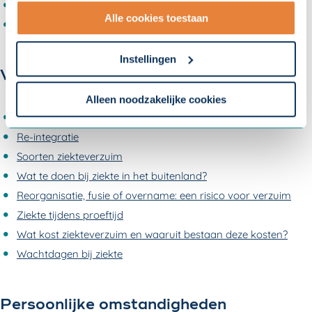
Werkomstandigheden
Alle cookies toestaan
Complimenten geven
- Lees hier onze
privacyverklaring
en onze
cookieverklaring
.
Instellingen
Verzuim
Om uw toestemmingsvoorkeur te wijzigen, klikt u op
instellingen.
Alleen noodzakelijke cookies
De WIA
Re-integratie
Soorten ziekteverzuim
Wat te doen bij ziekte in het buitenland?
Reorganisatie, fusie of overname: een risico voor verzuim
Ziekte tijdens proeftijd
Wat kost ziekteverzuim en waaruit bestaan deze kosten?
Wachtdagen bij ziekte
Persoonlijke omstandigheden