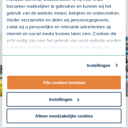
PLUS-verzekering
bezoeker makkelijker te gebruiken en kunnen wij het
gebruik van de website meten, bekijken en onderzoeken.
VERZEKERING
Verder verzamelen en delen wij persoonsgegevens,
zodat wij u persoonlijke en relevante advertenties op
internet en social media kunnen laten zien. Cookies die
echt nodig zijn voor het gebruik van onze website worden
automatisch door uw computer of mobiele apparaat
bewaard. Voor alle andere soorten cookies hebben we uw
toestemming nodig. U kunt uw toestemming altijd
Instellingen
aanpassen. Met uw toestemming delen wij uw gegevens
met onze
10 partners
.
Alle cookies toestaan
- Lees hier onze
privacyverklaring
en onze
cookieverklaring
.
Instellingen
Inkomen Gezond verzekering
Om uw toestemmingsvoorkeur te wijzigen, klikt u op
instellingen.
Alleen noodzakelijke cookies
VERZEKERING