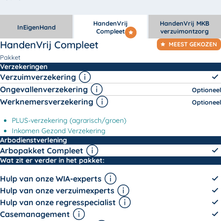
HandenVrij
HandenVrij MKB
InEigenHand
Compleet
verzuimontzorg
HandenVrij Compleet
MEEST GEKOZEN
Pakket
HandenVrij Compleet -
Verzekeringen
Verzuimverzekering
Ongevallenverzekering
Optioneel
Werknemersverzekering
Optioneel
PLUS-verzekering (agrarisch/groen)
Inkomen Gezond Verzekering
HandenVrij Compleet -
Arbodienstverlening
Arbopakket Compleet
HandenVrij Compleet -
Wat zit er verder in het pakket:
Hulp van onze WIA-experts
Hulp van onze verzuimexperts
Hulp van onze regresspecialist
Casemanagement