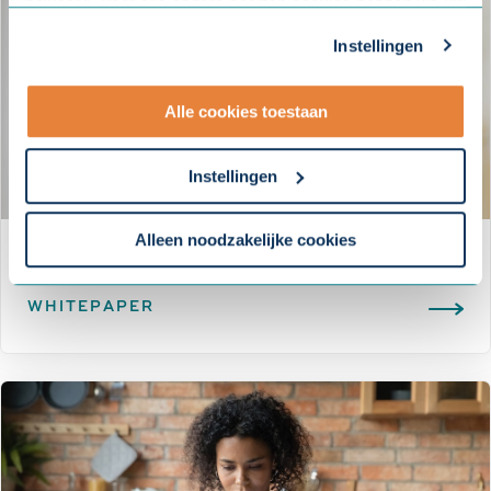
bewaard. Voor alle andere soorten cookies hebben we uw
toestemming nodig. U kunt uw toestemming altijd
Instellingen
aanpassen. Met uw toestemming delen wij uw gegevens
met onze
10 partners
.
Alle cookies toestaan
- Lees hier onze
privacyverklaring
en onze
cookieverklaring
.
Instellingen
Om uw toestemmingsvoorkeur te wijzigen, klikt u op
instellingen.
Alleen noodzakelijke cookies
Whitepaper: Pesten op het werk
WHITEPAPER