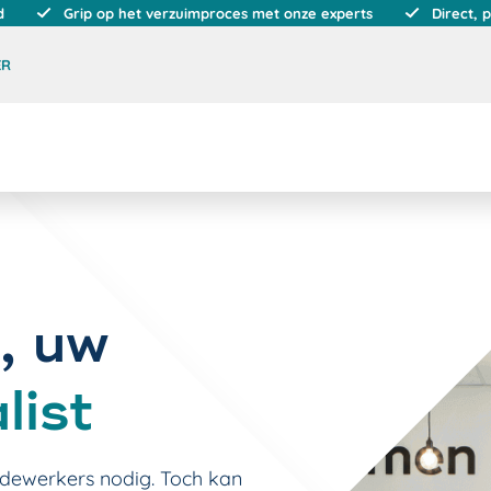
d
Grip op het verzuimproces met onze experts
Direct, 
ER
, uw
list
edewerkers nodig. Toch kan