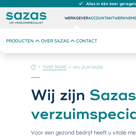
Alles in één keer geregel
WERKGEVER
ACCOUNTANT
WERKNEM
PRODUCTEN
OVER SAZAS
CONTACT
OVER SAZAS
WIJ ZIJN SAZAS
HOME
Wij zijn
Sazas
verzuimspecia
Voor een gezond bedrijf heeft u vitale m