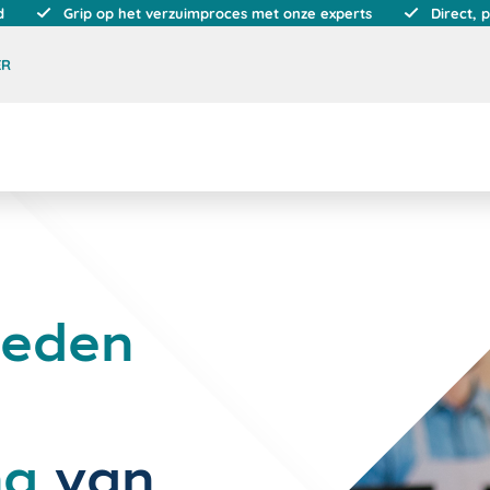
d
Grip op het verzuimproces met onze experts
Direct, 
ER
reden
ng
van