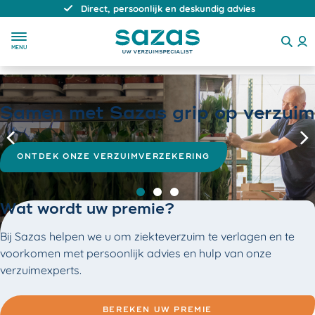
Direct, persoonlijk en deskundig advies
MENU
Samen met Sazas grip op verzuim
Vorige
V
ONTDEK ONZE VERZUIMVERZEKERING
Slide 0
Slide 1
Slide 2
Wat wordt uw premie?
Bij Sazas helpen we u om ziekte­verzuim te verlagen en te
voorkomen met persoonlijk advies en hulp van onze
verzuimexperts.
BEREKEN UW PREMIE