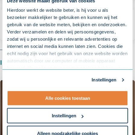
Deze website maakt gebruik van cookies
Hierdoor werkt de website beter, is hij voor u als
bezoeker makkelijker te gebruiken en kunnen wij het
VRAAG HET SAZAS
gebruik van de website meten, bekijken en onderzoeken.
Staat uw vraag hier niet bij?
Verder verzamelen en delen wij persoonsgegevens,
zodat wij u persoonlijke en relevante advertenties op
internet en social media kunnen laten zien. Cookies die
echt nodig zijn voor het gebruik van onze website worden
automatisch door uw computer of mobiele apparaat
Interessant
voor u
bewaard. Voor alle andere soorten cookies hebben we uw
toestemming nodig. U kunt uw toestemming altijd
Instellingen
aanpassen. Met uw toestemming delen wij uw gegevens
met onze
10 partners
.
Alle cookies toestaan
- Lees hier onze
privacyverklaring
en onze
cookieverklaring
.
Instellingen
Om uw toestemmingsvoorkeur te wijzigen, klikt u op
instellingen.
Alleen noodzakelijke cookies