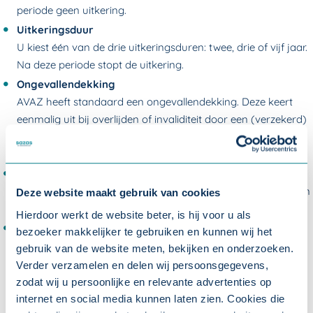
periode geen uitkering.
Uitkeringsduur
U kiest één van de drie uitkeringsduren: twee, drie of vijf jaar.
Na deze periode stopt de uitkering.
Ongevallendekking
AVAZ heeft standaard een ongevallendekking. Deze keert
eenmalig uit bij overlijden of invaliditeit door een (verzekerd)
ongeval. De uitkering bij overlijden is € 25.000,- en bij
invaliditeit € 50.000,-.
Hulp bij arbeidsongeschiktheid
Wij helpen u met uw re-integratie en met het voorkomen van
Deze website maakt gebruik van cookies
verzuim.
Hierdoor werkt de website beter, is hij voor u als
Gunstige premie
bezoeker makkelijker te gebruiken en kunnen wij het
De premie is afhankelijk van het gekozen verzekerde
gebruik van de website meten, bekijken en onderzoeken.
jaarbedrag, de eigenrisicoperiode en de uitkeringsduur. De
Verder verzamelen en delen wij persoonsgegevens,
huidige premies vindt u onder 'downloads' onderaan deze
zodat wij u persoonlijke en relevante advertenties op
pagina.
internet en social media kunnen laten zien. Cookies die