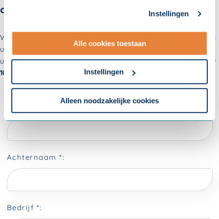
toestemming nodig. U kunt uw toestemming altijd
afsluiten?
Instellingen
aanpassen. Met uw toestemming delen wij uw gegevens
met onze
10 partners
.
Wilt u de
PLUS-verzekering
afsluiten of heeft u nog vragen? Als
Alle cookies toestaan
u het onderstaande formulier invult, dan nemen wij contact met
- Lees hier onze
privacyverklaring
en onze
u op. U kunt ook direct contact met ons opnemen via
088 56 79
cookieverklaring
.
Instellingen
100
.
Om uw toestemmingsvoorkeur te wijzigen, klikt u op
instellingen.
Alleen noodzakelijke cookies