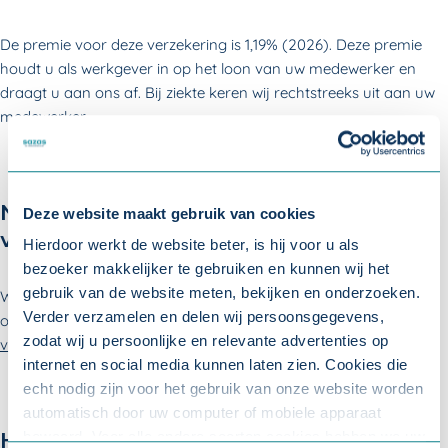
De premie voor deze verzekering is 1,19% (2026). Deze premie
houdt u als werkgever in op het loon van uw medewerker en
draagt u aan ons af. Bij ziekte keren wij rechtstreeks uit aan uw
medewerker.
Meer informatie over de PLUS-
Deze website maakt gebruik van cookies
verzekering
Hierdoor werkt de website beter, is hij voor u als
bezoeker makkelijker te gebruiken en kunnen wij het
gebruik van de website meten, bekijken en onderzoeken.
Wilt u meer informatie over de PLUS-verzekering?
Download
Verder verzamelen en delen wij persoonsgegevens,
onderaan deze pagina de brochure of
bekijk de veelgestelde
zodat wij u persoonlijke en relevante advertenties op
vragen
.
internet en social media kunnen laten zien. Cookies die
echt nodig zijn voor het gebruik van onze website worden
automatisch door uw computer of mobiele apparaat
bewaard. Voor alle andere soorten cookies hebben we uw
Hoe kunt u de PLUS-verzekering