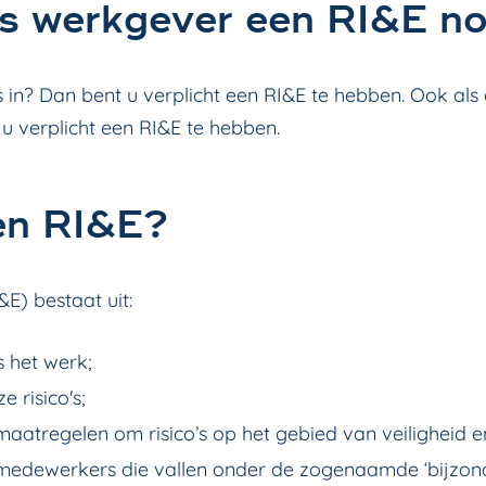
ls werkgever een RI&E n
in? Dan bent u verplicht een RI&E te hebben. Ook als 
t u verplicht een RI&E te hebben.
en RI&E?
&E) bestaat uit:
s het werk;
 risico's;
maatregelen om risico’s op het gebied van veiligheid
or medewerkers die vallen onder de zogenaamde ‘bijz