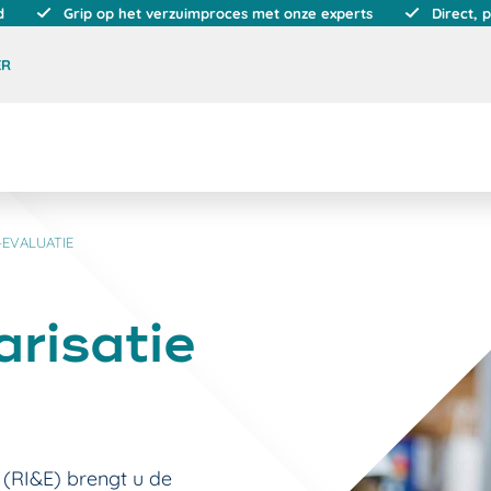
d
Grip op het verzuimproces met onze experts
Direct, 
ER
-EVALUATIE
arisatie
(RI&E) brengt u de