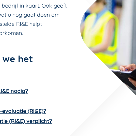
 bedrijf in kaart. Ook geeft
 wat u nog gaat doen om
stelde RI&E helpt
oorkomen.
 we het
I&E nodig?
–evaluatie (RI&E)?
tie (RI&E) verplicht?