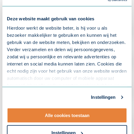
Deze website maakt gebruik van cookies
Hierdoor werkt de website beter, is hij voor u als
bezoeker makkelijker te gebruiken en kunnen wij het
gebruik van de website meten, bekijken en onderzoeken.
Verder verzamelen en delen wij persoonsgegevens,
zodat wij u persoonlijke en relevante advertenties op
internet en social media kunnen laten zien. Cookies die
echt nodig zijn voor het gebruik van onze website worden
automatisch door uw computer of mobiele apparaat
bewaard. Voor alle andere soorten cookies hebben we uw
toestemming nodig. U kunt uw toestemming altijd
Instellingen
aanpassen. Met uw toestemming delen wij uw gegevens
met onze
10 partners
.
Alle cookies toestaan
- Lees hier onze
privacyverklaring
en onze
cookieverklaring
.
Instellingen