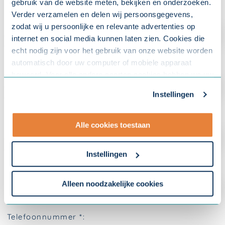
gebruik van de website meten, bekijken en onderzoeken.
Verder verzamelen en delen wij persoonsgegevens,
zodat wij u persoonlijke en relevante advertenties op
internet en social media kunnen laten zien. Cookies die
echt nodig zijn voor het gebruik van onze website worden
automatisch door uw computer of mobiele apparaat
bewaard. Voor alle andere soorten cookies hebben we uw
toestemming nodig. U kunt uw toestemming altijd
Instellingen
aanpassen. Met uw toestemming delen wij uw gegevens
met onze
10 partners
.
Alle cookies toestaan
- Lees hier onze
privacyverklaring
en onze
cookieverklaring
.
Instellingen
Om uw toestemmingsvoorkeur te wijzigen, klikt u op
instellingen.
Alleen noodzakelijke cookies