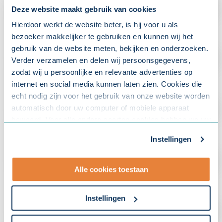
Deze website maakt gebruik van cookies
Hierdoor werkt de website beter, is hij voor u als
bezoeker makkelijker te gebruiken en kunnen wij het
gebruik van de website meten, bekijken en onderzoeken.
Verder verzamelen en delen wij persoonsgegevens,
zodat wij u persoonlijke en relevante advertenties op
internet en social media kunnen laten zien. Cookies die
echt nodig zijn voor het gebruik van onze website worden
automatisch door uw computer of mobiele apparaat
bewaard. Voor alle andere soorten cookies hebben we uw
toestemming nodig. U kunt uw toestemming altijd
Instellingen
aanpassen. Met uw toestemming delen wij uw gegevens
met onze
10 partners
.
Alle cookies toestaan
- Lees hier onze
privacyverklaring
en onze
cookieverklaring
.
Instellingen
Om uw toestemmingsvoorkeur te wijzigen, klikt u op