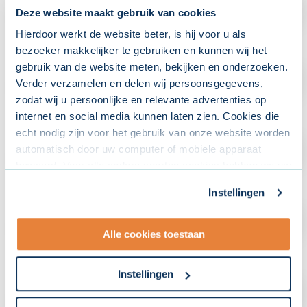
Deze website maakt gebruik van cookies
Hierdoor werkt de website beter, is hij voor u als
bezoeker makkelijker te gebruiken en kunnen wij het
gebruik van de website meten, bekijken en onderzoeken.
Verder verzamelen en delen wij persoonsgegevens,
zodat wij u persoonlijke en relevante advertenties op
internet en social media kunnen laten zien. Cookies die
echt nodig zijn voor het gebruik van onze website worden
automatisch door uw computer of mobiele apparaat
bewaard. Voor alle andere soorten cookies hebben we uw
toestemming nodig. U kunt uw toestemming altijd
Instellingen
aanpassen. Met uw toestemming delen wij uw gegevens
met onze
10 partners
.
Alle cookies toestaan
- Lees hier onze
privacyverklaring
en onze
cookieverklaring
.
Instellingen
Om uw toestemmingsvoorkeur te wijzigen, klikt u op