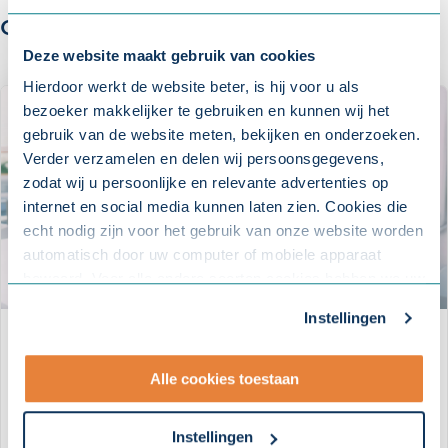
Ook interessant voor u:
Deze website maakt gebruik van cookies
Hierdoor werkt de website beter, is hij voor u als
bezoeker makkelijker te gebruiken en kunnen wij het
gebruik van de website meten, bekijken en onderzoeken.
Verder verzamelen en delen wij persoonsgegevens,
zodat wij u persoonlijke en relevante advertenties op
internet en social media kunnen laten zien. Cookies die
echt nodig zijn voor het gebruik van onze website worden
automatisch door uw computer of mobiele apparaat
bewaard. Voor alle andere soorten cookies hebben we uw
toestemming nodig. U kunt uw toestemming altijd
Instellingen
aanpassen. Met uw toestemming delen wij uw gegevens
Whitepaper: De invloed van
met onze
10 partners
.
verzuim op een bedrijf
Alle cookies toestaan
- Lees hier onze
privacyverklaring
en onze
WHITEPAPER
cookieverklaring
.
Instellingen