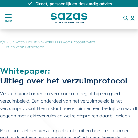
Direct, persoonlijk en deskundig advies
MENU
HOME
ACCOUNTANT
WHITEPAPERS VOOR ACCOUNTANTS
...
UITLEG VERZUIMPROTOCOL
Whitepaper:
Uitleg over het verzuimprotocol
Verzuim voorkomen en verminderen begint bij een goed
verzuimbeleid. Een onderdeel van het verzuimbeleid is het
verzuimprotocol. Hierin staat hoe er binnen een bedrijf om wordt
gegaan met ziekteverzuim en welke afspraken daarbij gelden.
Maar hoe ziet een verzuimprotocol eruit en hoe stelt u samen
met uw klant een verzuimprotocol op? Als verzuimspecialist