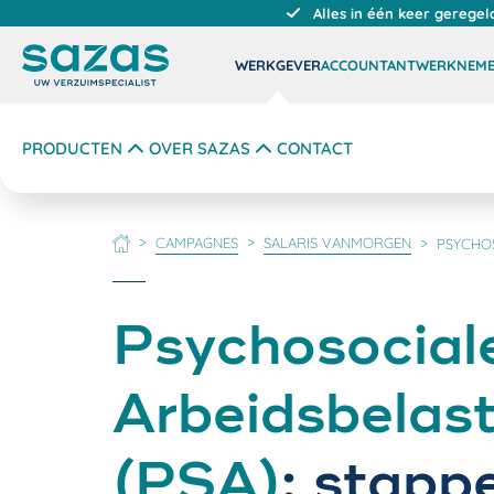
Alles in één keer geregel
WERKGEVER
ACCOUNTANT
WERKNEM
PRODUCTEN
OVER SAZAS
CONTACT
CAMPAGNES
SALARIS VANMORGEN
PSYCHOS
HOME
Psychosocial
Arbeidsbelast
(PSA)
: stapp