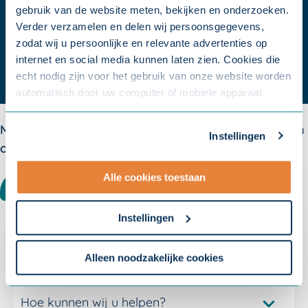
gebruik van de website meten, bekijken en onderzoeken.
Video afspelen
Verder verzamelen en delen wij persoonsgegevens,
zodat wij u persoonlijke en relevante advertenties op
internet en social media kunnen laten zien. Cookies die
echt nodig zijn voor het gebruik van onze website worden
automatisch door uw computer of mobiele apparaat
bewaard. Voor alle andere soorten cookies hebben we uw
toestemming nodig. U kunt uw toestemming altijd
Meer weten over verzuim? Meld u aan voor één van
Instellingen
aanpassen. Met uw toestemming delen wij uw gegevens
onze nieuwsbrieven:
met onze
10 partners
.
Alle cookies toestaan
WERKGEVER
ACCOUNTANT
- Lees hier onze
privacyverklaring
en onze
cookieverklaring
.
Instellingen
Om uw toestemmingsvoorkeur te wijzigen, klikt u op
instellingen.
Alleen noodzakelijke cookies
Over Sazas
Hoe kunnen wij u helpen?
Pakketvergelijker Sazas