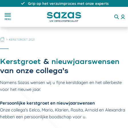
Grip op het verzuimproces met onze experts
MENU
HOME
KERSTGROET 2021
Kerstgroet
&
nieuwjaarswensen
van onze collega's
Namens Sazas wensen wij u fijne kerstdagen en het allerbeste
voor het nieuwe jaar.
Persoonlijke kerstgroet en nieuwjaarswensen
Onze collega's Eelco, Mario, Klarien, Rosita, Arnold en Alexandra
hebben een persoonlijke boodschap voor u.