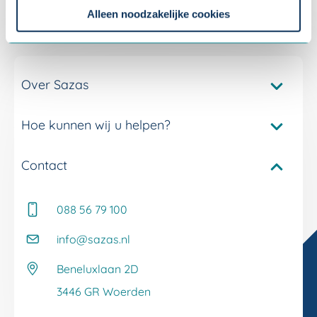
instellingen.
Alleen noodzakelijke cookies
Over Sazas
Hoe kunnen wij u helpen?
Pakketvergelijker Sazas
Onze verzuimverzekeringen
Contact
Service en contact
Onze verzuimdiensten
Adviseur Inkomen bij u in de buurt
Onze experts
088 56 79 100
Whitepapers
Onze klantverhalen
Kennisbank
info@sazas.nl
Werken bij Sazas
Veelgestelde vragen
Beneluxlaan 2D
Klacht melden
3446 GR Woerden