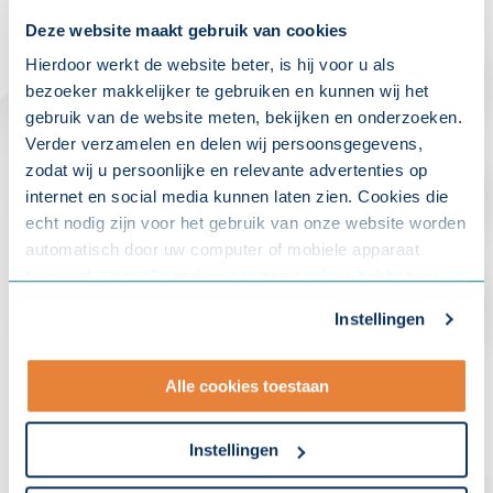
Deze website maakt gebruik van cookies
Hierdoor werkt de website beter, is hij voor u als
bezoeker makkelijker te gebruiken en kunnen wij het
gebruik van de website meten, bekijken en onderzoeken.
Verder verzamelen en delen wij persoonsgegevens,
zodat wij u persoonlijke en relevante advertenties op
internet en social media kunnen laten zien. Cookies die
echt nodig zijn voor het gebruik van onze website worden
automatisch door uw computer of mobiele apparaat
bewaard. Voor alle andere soorten cookies hebben we uw
toestemming nodig. U kunt uw toestemming altijd
Instellingen
aanpassen. Met uw toestemming delen wij uw gegevens
met onze
10 partners
.
Alle cookies toestaan
- Lees hier onze
privacyverklaring
en onze
cookieverklaring
.
Instellingen
Om uw toestemmingsvoorkeur te wijzigen, klikt u op