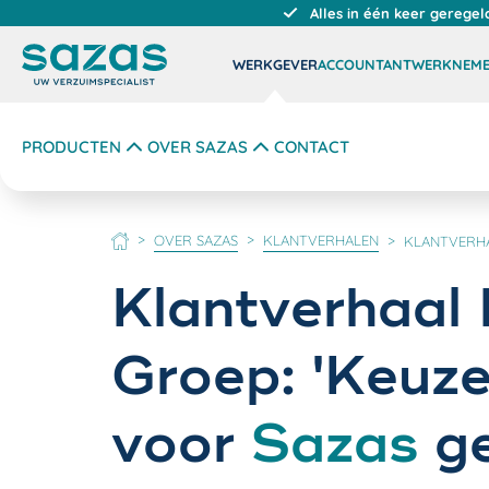
Alles in één keer geregel
WERKGEVER
ACCOUNTANT
WERKNEM
PRODUCTEN
OVER SAZAS
CONTACT
OVER SAZAS
KLANTVERHALEN
KLANTVERHA
HOME
Klantverhaal 
Groep: 'Keuz
voor
Sazas
g