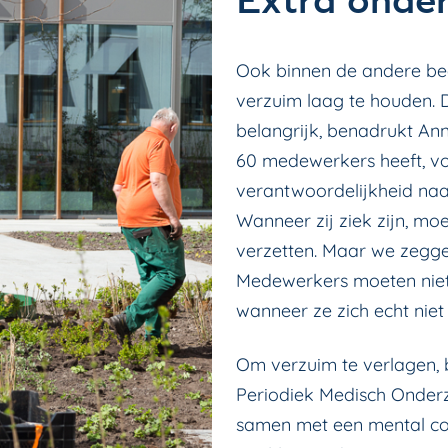
Extra onde
Ook binnen de andere bed
verzuim laag te houden. De
belangrijk, benadrukt Ann
60 medewerkers heeft, v
verantwoordelijkheid naar
Wanneer zij ziek zijn, mo
verzetten. Maar we zeggen 
Medewerkers moeten niet 
wanneer ze zich echt niet f
Om verzuim te verlagen,
Periodiek Medisch Onderz
samen met een mental c