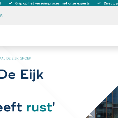
d
Grip op het verzuimproces met onze experts
Direct, 
ER
AL DE EIJK GROEP
De Eijk
e
eeft
rust
'