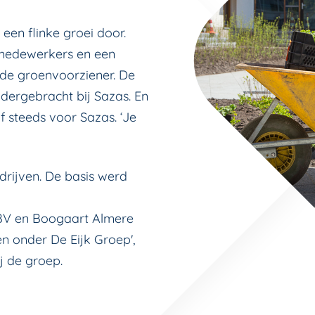
een flinke groei door.
 medewerkers en een
j de groenvoorziener. De
ndergebracht bij Sazas. En
jf steeds voor Sazas. ‘Je
drijven. De basis werd
 BV en Boogaart Almere
en onder De Eijk Groep',
j de groep.