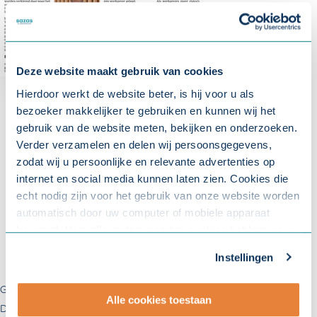
Deze website maakt gebruik van cookies
Hierdoor werkt de website beter, is hij voor u als
bezoeker makkelijker te gebruiken en kunnen wij het
gebruik van de website meten, bekijken en onderzoeken.
Verder verzamelen en delen wij persoonsgegevens,
zodat wij u persoonlijke en relevante advertenties op
internet en social media kunnen laten zien. Cookies die
echt nodig zijn voor het gebruik van onze website worden
automatisch door uw computer of mobiele apparaat
bewaard. Voor alle andere soorten cookies hebben we uw
toestemming nodig. U kunt uw toestemming altijd
Instellingen
aanpassen. Met uw toestemming delen wij uw gegevens
met onze
10 partners
.
Gepubliceerd op:
19 maart 2026
Alle cookies toestaan
Deel deze pagina op:
Facebook
Twitter
LinkedIn
WhatsApp
- Lees hier onze
privacyverklaring
en onze