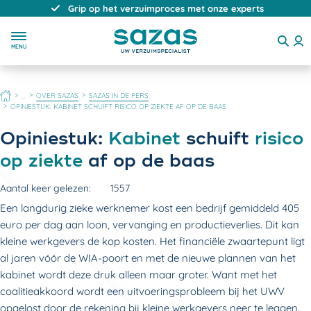
Grip op het verzuimproces met onze experts
MENU
HOME
OVER SAZAS
SAZAS IN DE PERS
...
OPINIESTUK: KABINET SCHUIFT RISICO OP ZIEKTE AF OP DE BAAS
Opiniestuk:
Kabinet
schuift
risico
op ziekte
af op de baas
Aantal keer gelezen:
1557
Een langdurig zieke werknemer kost een bedrijf gemiddeld 405
euro per dag aan loon, vervanging en productieverlies. Dit kan
kleine werkgevers de kop kosten. Het financiële zwaartepunt ligt
al jaren vóór de WIA-poort en met de nieuwe plannen van het
kabinet wordt deze druk alleen maar groter. Want met het
coalitieakkoord wordt een uitvoeringsprobleem bij het UWV
opgelost door de rekening bij kleine werkgevers neer te leggen.