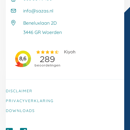
Whitepapers
Onze klantverhalen
Kennisbank
info@sazas.nl
Werken bij Sazas
Veelgestelde vragen
Beneluxlaan 2D
Klacht melden
3446 GR Woerden
DISCLAIMER
PRIVACYVERKLARING
DOWNLOADS