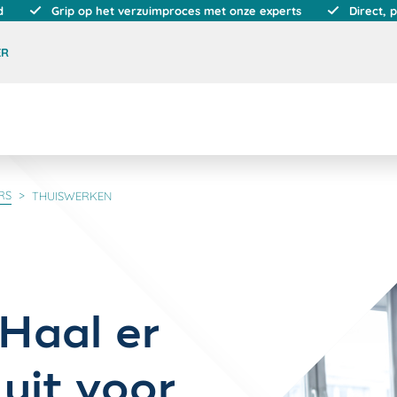
d
Grip op het verzuimproces met onze experts
Direct, 
ER
RS
THUISWERKEN
Haal er
uit voor