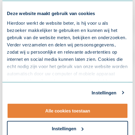
Deze website maakt gebruik van cookies
Hierdoor werkt de website beter, is hij voor u als
bezoeker makkelijker te gebruiken en kunnen wij het
gebruik van de website meten, bekijken en onderzoeken.
Verder verzamelen en delen wij persoonsgegevens,
zodat wij u persoonlijke en relevante advertenties op
internet en social media kunnen laten zien. Cookies die
echt nodig zijn voor het gebruik van onze website worden
automatisch door uw computer of mobiele apparaat
bewaard. Voor alle andere soorten cookies hebben we uw
toestemming nodig. U kunt uw toestemming altijd
Instellingen
aanpassen. Met uw toestemming delen wij uw gegevens
met onze
10 partners
.
Alle cookies toestaan
- Lees hier onze
privacyverklaring
en onze
cookieverklaring
.
Instellingen