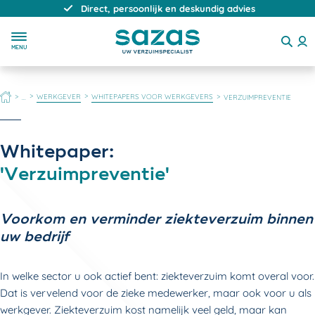
Direct, persoonlijk en deskundig advies
MENU
HOME
WERKGEVER
WHITEPAPERS VOOR WERKGEVERS
...
VERZUIMPREVENTIE
Whitepaper:
'Verzuimpreventie'
Voorkom en verminder ziekteverzuim binnen
uw bedrijf
In welke sector u ook actief bent: ziekteverzuim komt overal voor.
Dat is vervelend voor de zieke medewerker, maar ook voor u als
werkgever. Ziekteverzuim kost namelijk veel geld, maar kan