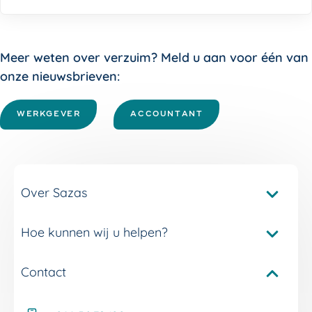
Meer weten over verzuim? Meld u aan voor één van
onze nieuwsbrieven:
WERKGEVER
ACCOUNTANT
Over Sazas
Hoe kunnen wij u helpen?
Pakketvergelijker Sazas
Onze verzuimverzekeringen
Contact
Service en contact
Onze verzuimdiensten
Adviseur Inkomen bij u in de buurt
Onze experts