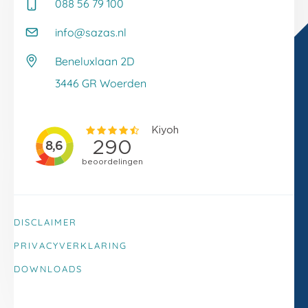
088 56 79 100
Whitepapers
Onze klantverhalen
Kennisbank
info@sazas.nl
Werken bij Sazas
Veelgestelde vragen
Beneluxlaan 2D
Klacht melden
3446 GR Woerden
DISCLAIMER
PRIVACYVERKLARING
DOWNLOADS