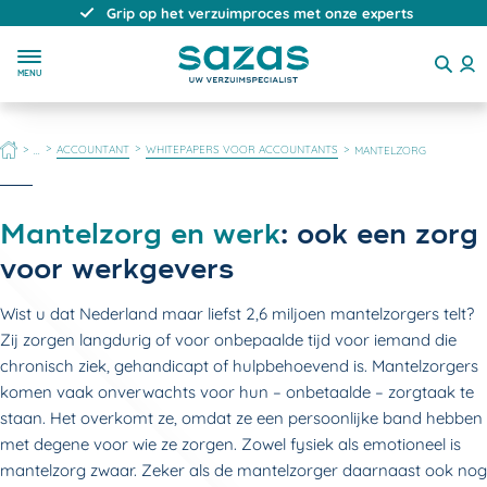
Direct, persoonlijk en deskundig advies
MENU
HOME
ACCOUNTANT
WHITEPAPERS VOOR ACCOUNTANTS
...
MANTELZORG
Mantelzorg en werk
: ook een zorg
voor werkgevers
Wist u dat Nederland maar liefst 2,6 miljoen mantelzorgers telt?
Zij zorgen langdurig of voor onbepaalde tijd voor iemand die
chronisch ziek, gehandicapt of hulpbehoevend is. Mantelzorgers
komen vaak onverwachts voor hun – onbetaalde – zorgtaak te
staan. Het overkomt ze, omdat ze een persoonlijke band hebben
met degene voor wie ze zorgen. Zowel fysiek als emotioneel is
mantelzorg zwaar. Zeker als de mantelzorger daarnaast ook nog