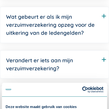
Wat gebeurt er als ik mijn
verzuimverzekering opzeg voor de
uitkering van de ledengelden?
Verandert er iets aan mijn
verzuimverzekering?
Hoe wordt de stem van oud-leden
gewaarborgd binnen Stichting
Deze website maakt gebruik van cookies