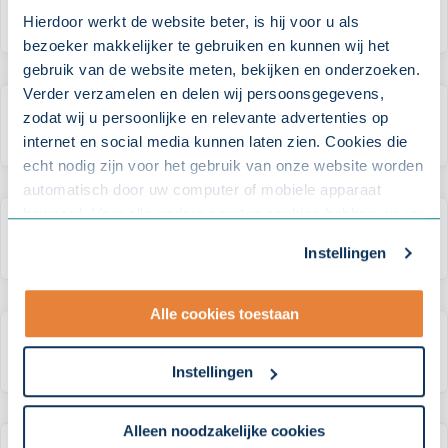
Sazas?
Hierdoor werkt de website beter, is hij voor u als
bezoeker makkelijker te gebruiken en kunnen wij het
gebruik van de website meten, bekijken en onderzoeken.
Verder verzamelen en delen wij persoonsgegevens,
zodat wij u persoonlijke en relevante advertenties op
Hoe word ik geïnformeerd?
internet en social media kunnen laten zien. Cookies die
echt nodig zijn voor het gebruik van onze website worden
automatisch door uw computer of mobiele apparaat
bewaard. Voor alle andere soorten cookies hebben we uw
Informeren jullie ook accountants?
toestemming nodig. U kunt uw toestemming altijd
Instellingen
aanpassen. Met uw toestemming delen wij uw gegevens
met onze
10 partners
.
Alle cookies toestaan
- Lees hier onze
privacyverklaring
en onze
Wat is Stichting Sazas?
cookieverklaring
.
Instellingen
Om uw toestemmingsvoorkeur te wijzigen, klikt u op
instellingen.
Alleen noodzakelijke cookies