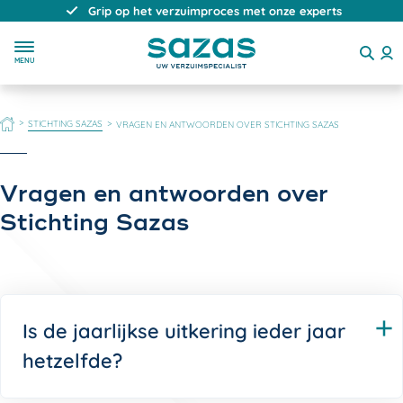
Direct, persoonlijk en deskundig advies
MENU
HOME
STICHTING SAZAS
VRAGEN EN ANTWOORDEN OVER STICHTING SAZAS
Vragen en antwoorden over
Stichting Sazas
Is de jaarlijkse uitkering ieder jaar
hetzelfde?