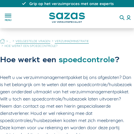
Grip op het verzuimproces met onze experts
MENU
HOME
VEELGESTELDE VRAGEN
VERZUIMADMINISTRATIE
...
HOE WERKT EEN SPOEDCONTROLE?
Hoe werkt een
spoedcontrole
?
Heeft u uw verzuimmanagementpakket bij ons afgesloten? Dan
is het belangrijk om te weten dat een spoedcontrole/huisbezoek
geen onderdeel uitmaakt van het verzuimmanagementpakket.
Wilt u toch een spoedcontrole/huisbezoek laten uitvoeren?
Neem dan contact op met een hierin gespecialiseerde
dienstverlener. Houd er wel rekening mee dat
spoedcontroles/huisbezoeken kosten met zich meebrengen.
Deze komen voor uw rekening en worden door deze partij