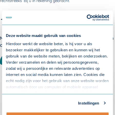
rechtstreeks bij u in rekening gebracht.
◄ Terug naar
Veelgestelde vragen: Aanleveren gegevens
Deze website maakt gebruik van cookies
Meer weten over verzuim? Meld u aan voor één van
Hierdoor werkt de website beter, is hij voor u als
onze nieuwsbrieven:
bezoeker makkelijker te gebruiken en kunnen wij het
gebruik van de website meten, bekijken en onderzoeken.
WERKGEVER
ACCOUNTANT
Verder verzamelen en delen wij persoonsgegevens,
zodat wij u persoonlijke en relevante advertenties op
internet en social media kunnen laten zien. Cookies die
echt nodig zijn voor het gebruik van onze website worden
automatisch door uw computer of mobiele apparaat
Over Sazas
bewaard. Voor alle andere soorten cookies hebben we uw
toestemming nodig. U kunt uw toestemming altijd
Hoe kunnen wij u helpen?
Instellingen
Pakketvergelijker Sazas
aanpassen. Met uw toestemming delen wij uw gegevens
met onze
10 partners
.
Onze verzuimverzekeringen