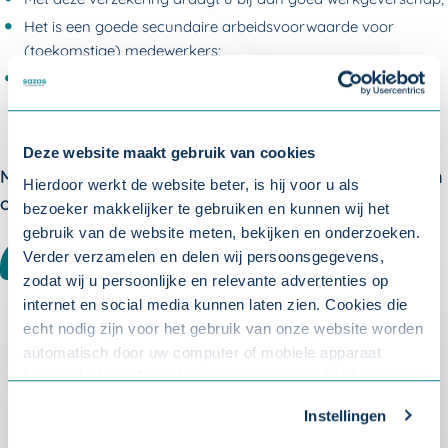
Het is een goede secundaire arbeidsvoorwaarde voor
(toekomstige) medewerkers;
De PLUS-verzekering heeft een gunstige premie, die u
inhoudt op het loon van uw medewerker;
Deze website maakt gebruik van cookies
Meer weten over verzuim? Meld u aan voor één van
Hierdoor werkt de website beter, is hij voor u als
onze nieuwsbrieven:
bezoeker makkelijker te gebruiken en kunnen wij het
gebruik van de website meten, bekijken en onderzoeken.
Verder verzamelen en delen wij persoonsgegevens,
WERKGEVER
ACCOUNTANT
zodat wij u persoonlijke en relevante advertenties op
internet en social media kunnen laten zien. Cookies die
echt nodig zijn voor het gebruik van onze website worden
automatisch door uw computer of mobiele apparaat
Over Sazas
bewaard. Voor alle andere soorten cookies hebben we uw
toestemming nodig. U kunt uw toestemming altijd
Instellingen
aanpassen. Met uw toestemming delen wij uw gegevens
Hoe kunnen wij u helpen?
Pakketvergelijker Sazas