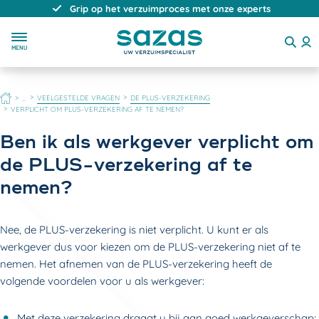
Grip op het verzuimproces met onze experts
MENU
HOME
VEELGESTELDE VRAGEN
DE PLUS-VERZEKERING
...
VERPLICHT OM PLUS-VERZEKERING AF TE NEMEN?
Ben ik als werkgever verplicht om
de PLUS-verzekering af te
nemen?
Nee, de PLUS-verzekering is niet verplicht. U kunt er als
werkgever dus voor kiezen om de PLUS-verzekering niet af te
nemen. Het afnemen van de PLUS-verzekering heeft de
volgende voordelen voor u als werkgever:
Met deze verzekering draagt u bij aan goed werkgeverschap;