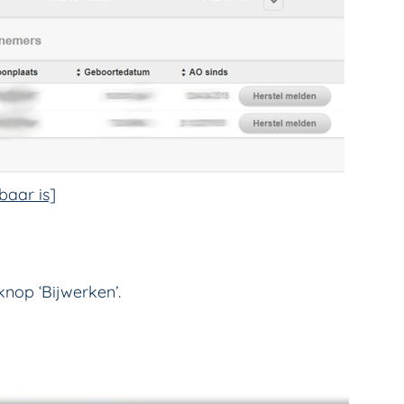
baar is]
knop ‘Bijwerken’.