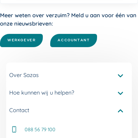
Meer weten over verzuim? Meld u aan voor één van
onze nieuwsbrieven:
WERKGEVER
ACCOUNTANT
Over Sazas
Hoe kunnen wij u helpen?
Pakketvergelijker Sazas
Onze verzuimverzekeringen
Contact
Service en contact
Onze verzuimdiensten
Adviseur Inkomen bij u in de buurt
Onze experts
088 56 79 100
Whitepapers
Onze klantverhalen