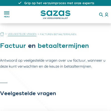
Grip op het verzuimproces met onze experts
MENU
HOME
VEELGESTELDE VRAGEN
FACTUREN BETAALTERMIJNEN
Factuur
en
betaaltermijnen
Antwoord op veelgestelde vragen over uw factuur, wanneer u
deze kunt verwachten en de keuze in betaaltermijnen.
Veelgestelde vragen