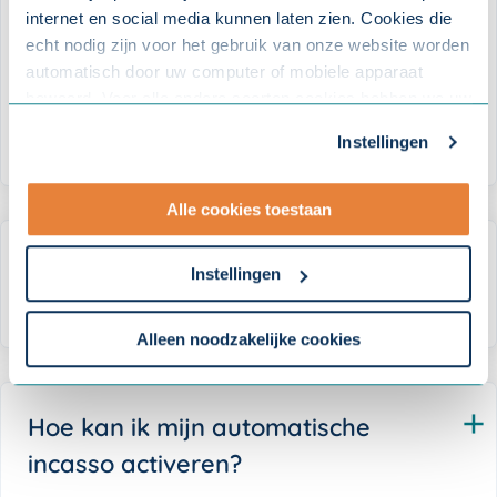
internet en social media kunnen laten zien. Cookies die
Waarom wijkt het Vast Verzekerd
echt nodig zijn voor het gebruik van onze website worden
Loon op de werknemersspecificatie
automatisch door uw computer of mobiele apparaat
voor de arbopremie af van wat ik
bewaard. Voor alle andere soorten cookies hebben we uw
toestemming nodig. U kunt uw toestemming altijd
heb opgegeven?
Instellingen
aanpassen. Met uw toestemming delen wij uw gegevens
met onze
10 partners
.
Alle cookies toestaan
- Lees hier onze
privacyverklaring
en onze
cookieverklaring
.
Is het mogelijk om een
Instellingen
betalingsregeling af te spreken?
Om uw toestemmingsvoorkeur te wijzigen, klikt u op
instellingen.
Alleen noodzakelijke cookies
Hoe kan ik mijn automatische
incasso activeren?