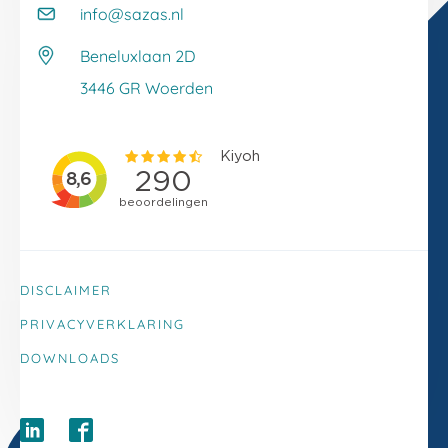
Kennisbank
info@sazas.nl
Werken bij Sazas
Veelgestelde vragen
Beneluxlaan 2D
Klacht melden
3446 GR Woerden
DISCLAIMER
PRIVACYVERKLARING
DOWNLOADS