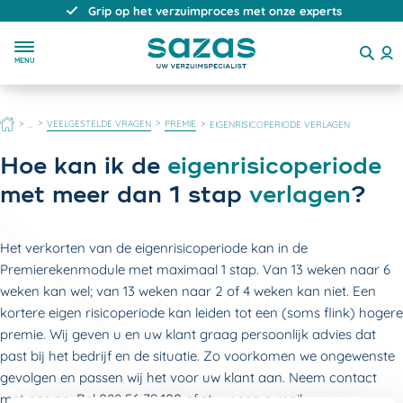
Grip op het verzuimproces met onze experts
MENU
HOME
VEELGESTELDE VRAGEN
PREMIE
...
EIGENRISICOPERIODE VERLAGEN
Hoe kan ik de
eigenrisicoperiode
met meer dan 1 stap
verlagen
?
Het verkorten van de eigenrisicoperiode kan in de
Premierekenmodule met maximaal 1 stap. Van 13 weken naar 6
weken kan wel; van 13 weken naar 2 of 4 weken kan niet. Een
kortere eigen risicoperiode kan leiden tot een (soms flink) hogere
premie. Wij geven u en uw klant graag persoonlijk advies dat
past bij het bedrijf en de situatie. Zo voorkomen we ongewenste
gevolgen en passen wij het voor uw klant aan. Neem contact
met ons op. Bel 088 56 79 100 of stuur een e-mail