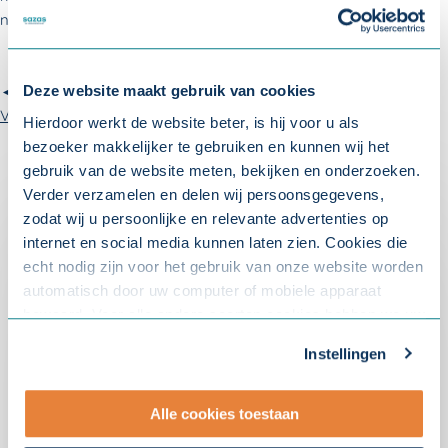
naar
info@sazas.nl
.
◄ Terug naar
Deze website maakt gebruik van cookies
Veelgestelde vragen: Premie 2026
Hierdoor werkt de website beter, is hij voor u als
bezoeker makkelijker te gebruiken en kunnen wij het
gebruik van de website meten, bekijken en onderzoeken.
Verder verzamelen en delen wij persoonsgegevens,
zodat wij u persoonlijke en relevante advertenties op
internet en social media kunnen laten zien. Cookies die
Over Sazas
echt nodig zijn voor het gebruik van onze website worden
automatisch door uw computer of mobiele apparaat
Hoe kunnen wij u helpen?
Pakketvergelijker Sazas
bewaard. Voor alle andere soorten cookies hebben we uw
toestemming nodig. U kunt uw toestemming altijd
Onze verzuimverzekeringen
Instellingen
Contact
aanpassen. Met uw toestemming delen wij uw gegevens
Service en contact
Onze verzuimdiensten
met onze
10 partners
.
Adviseur Inkomen bij u in de buurt
Onze experts
Alle cookies toestaan
088 56 79 100
Whitepapers
- Lees hier onze
privacyverklaring
en onze
Onze klantverhalen