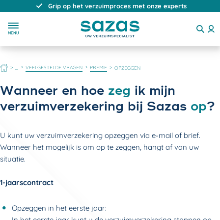
Grip op het verzuimproces met onze experts
MENU
HOME
VEELGESTELDE VRAGEN
PREMIE
...
OPZEGGEN
Wanneer en hoe
zeg
ik mijn
verzuimverzekering bij Sazas
op
?
U kunt uw verzuimverzekering opzeggen via e-mail of brief.
Wanneer het mogelijk is om op te zeggen, hangt af van uw
situatie.
1-jaarscontract
Opzeggen in het eerste jaar:
In het eerste jaar kunt u de verzuimverzekering stoppen op