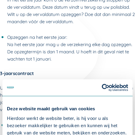
de vervaldatum. Deze datum vindt u terug op uw polisblad.
Wilt u op de vervaldatum opzeggen? Doe dat dan minimaal 2
maanden vóór de vervaldatum.
Opzeggen na het eerste jaar:
Na het eerste jaar mag u de verzekering elke dag opzeggen.
De opzegtermijn is dan 1 maand. U hoeft in dit geval niet te
wachten tot 1 januari.
3-jaarscontract
U kunt bij een 3-jaarscontract de verzuimverzekering alleen aan
het einde van de termijn (3 jaar) opzeggen. Wilt u het 3-
jaarscontract opzeggen? Geef dit minimaal 2 maanden vóór de
Deze website maakt gebruik van cookies
vervaldatum aan ons door.
Hierdoor werkt de website beter, is hij voor u als
Is het premiepercentage hoger dan afgesproken?
bezoeker makkelijker te gebruiken en kunnen wij het
Let op: bij een 3-jaarscontract verandert de premie elk jaar.
gebruik van de website meten, bekijken en onderzoeken.