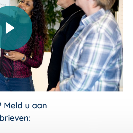
Video afspelen
? Meld u aan
brieven: