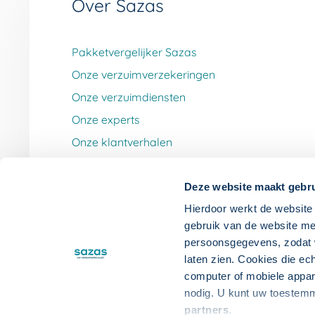
Over Sazas
Pakketvergelijker Sazas
Onze verzuimverzekeringen
Onze verzuimdiensten
Onze experts
Onze klantverhalen
Werken bij Sazas
Deze website maakt gebru
Hierdoor werkt de website 
gebruik van de website me
persoonsgegevens, zodat wi
laten zien. Cookies die ec
computer of mobiele appa
DISCLAIMER
PRIVACYVERKLARING
D
nodig. U kunt uw toestem
partners
.