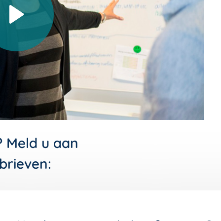
Video afspelen
? Meld u aan
brieven: