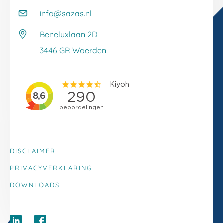
Kennisbank
info@sazas.nl
Werken bij Sazas
Veelgestelde vragen
Beneluxlaan 2D
Klacht melden
3446 GR Woerden
DISCLAIMER
PRIVACYVERKLARING
DOWNLOADS