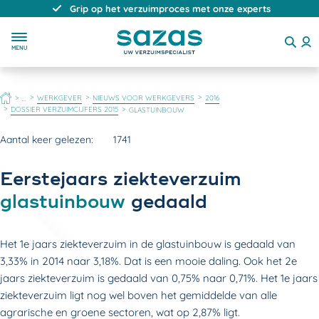
Grip op het verzuimproces met onze experts
MENU
HOME
WERKGEVER
NIEUWS VOOR WERKGEVERS
2016
...
DOSSIER VERZUIMCIJFERS 2015
GLASTUINBOUW
Aantal keer gelezen:
1741
Eerstejaars ziekteverzuim
glastuinbouw
gedaald
Het 1e jaars ziekteverzuim in de glastuinbouw is gedaald van
3,33% in 2014 naar 3,18%. Dat is een mooie daling. Ook het 2e
jaars ziekteverzuim is gedaald van 0,75% naar 0,71%. Het 1e jaars
ziekteverzuim ligt nog wel boven het gemiddelde van alle
agrarische en groene sectoren, wat op 2,87% ligt.