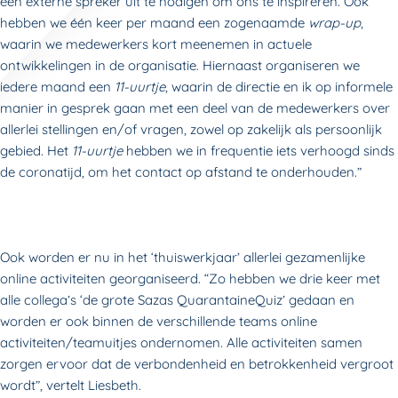
een externe spreker uit te nodigen om ons te inspireren. Ook
hebben we één keer per maand een zogenaamde
wrap-up
,
waarin we medewerkers kort meenemen in actuele
ontwikkelingen in de organisatie. Hiernaast organiseren we
iedere maand een
11-uurtje
, waarin de directie en ik op informele
manier in gesprek gaan met een deel van de medewerkers over
allerlei stellingen en/of vragen, zowel op zakelijk als persoonlijk
gebied. Het
11-uurtje
hebben we in frequentie iets verhoogd sinds
de coronatijd, om het contact op afstand te onderhouden.”
Ook worden er nu in het ‘thuiswerkjaar’ allerlei gezamenlijke
online activiteiten georganiseerd. “Zo hebben we drie keer met
alle collega’s ‘de grote Sazas QuarantaineQuiz’ gedaan en
worden er ook binnen de verschillende teams online
activiteiten/teamuitjes ondernomen. Alle activiteiten samen
zorgen ervoor dat de verbondenheid en betrokkenheid vergroot
wordt”, vertelt Liesbeth.