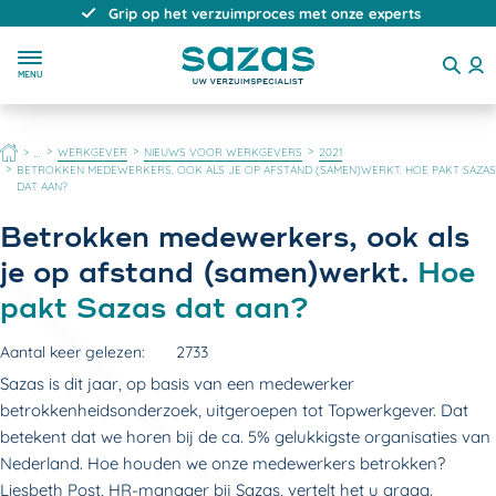
Direct, persoonlijk en deskundig advies
MENU
HOME
WERKGEVER
NIEUWS VOOR WERKGEVERS
2021
...
BETROKKEN MEDEWERKERS, OOK ALS JE OP AFSTAND (SAMEN)WERKT. HOE PAKT SAZAS
DAT AAN?
Betrokken medewerkers, ook als
je op afstand (samen)werkt.
Hoe
pakt Sazas dat aan?
Aantal keer gelezen:
2733
Sazas is dit jaar, op basis van een medewerker
betrokkenheidsonderzoek, uitgeroepen tot Topwerkgever. Dat
betekent dat we horen bij de ca. 5% gelukkigste organisaties van
Nederland. Hoe houden we onze medewerkers betrokken?
Liesbeth Post, HR-manager bij Sazas, vertelt het u graag.