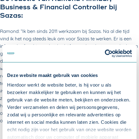
Business & Financial Controller bij
Sazas:
Ramond: “Ik ben sinds 2011 werkzaam bij Sazas. Na al die tijd
vind ik het nog steeds leuk om voor Sazas te werken. Er is een
informele sfeer binnen het bedrijf, waardoor het aanvoelt als een
grote familie. Er is het afgelopen jaar natuurlijk veel veranderd
door de coronapandemie, maar dat betekent niet dat het
werken bij Sazas minder gezellig is geworden. Zo heb ik nog
Deze website maakt gebruik van cookies
regelmatig contact met een groot aantal collega’s via de
telefoon, Zoom of Skype. Verder kun je tijdens de
medewerkers
Hierdoor werkt de website beter, is hij voor u als
inspiratiebijeenkomsten
alle collega’s altijd weer even (online)
bezoeker makkelijker te gebruiken en kunnen wij het
zien. En als ik na de bijeenkomsten zoals
wrap-ups
nog vragen
gebruik van de website meten, bekijken en onderzoeken.
heb over de onderwerpen dan voel ik me altijd vrij om contact
Verder verzamelen en delen wij persoonsgegevens,
op te nemen met de betrokken collega’s. Bij Sazas vinden wij
zodat wij u persoonlijke en relevante advertenties op
openheid belangrijk.”
internet en social media kunnen laten zien. Cookies die
echt nodig zijn voor het gebruik van onze website worden
automatisch door uw computer of mobiele apparaat