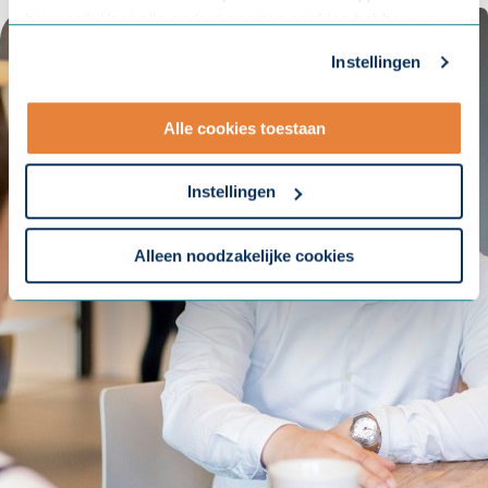
bewaard. Voor alle andere soorten cookies hebben we uw
toestemming nodig. U kunt uw toestemming altijd
Instellingen
aanpassen. Met uw toestemming delen wij uw gegevens
met onze
10 partners
.
Alle cookies toestaan
- Lees hier onze
privacyverklaring
en onze
cookieverklaring
.
Instellingen
Om uw toestemmingsvoorkeur te wijzigen, klikt u op
instellingen.
Alleen noodzakelijke cookies