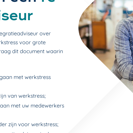
iseur
tegratieadviseur over
rkstress voor grote
graag dit document waarin
mgaan met werkstress
jn van werkstress;
ngaan met uw medewerkers
r zijn voor werkstress;