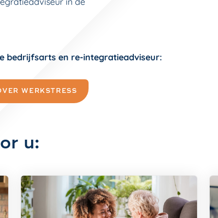
tegratieadviseur in de
de bedrijfsarts en re-integratieadviseur:
OVER WERKSTRESS
or u: