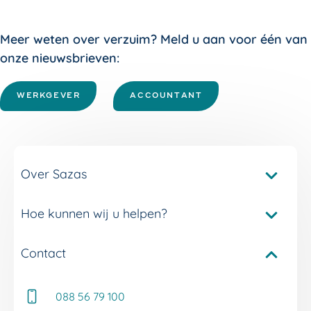
Meer weten over verzuim? Meld u aan voor één van
onze nieuwsbrieven:
WERKGEVER
ACCOUNTANT
Over Sazas
Hoe kunnen wij u helpen?
Pakketvergelijker Sazas
Onze verzuimverzekeringen
Contact
Service en contact
Onze verzuimdiensten
Adviseur Inkomen bij u in de buurt
Onze experts
088 56 79 100
Whitepapers
Onze klantverhalen