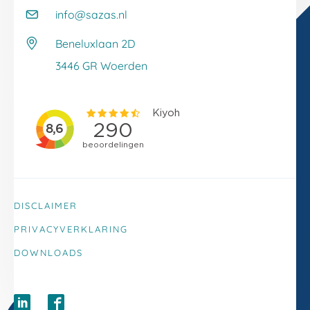
Kennisbank
info@sazas.nl
Werken bij Sazas
Veelgestelde vragen
Beneluxlaan 2D
Klacht melden
3446 GR Woerden
DISCLAIMER
PRIVACYVERKLARING
DOWNLOADS