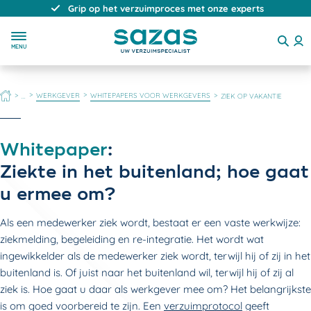
Grip op het verzuimproces met onze experts
MENU
HOME
WERKGEVER
WHITEPAPERS VOOR WERKGEVERS
...
ZIEK OP VAKANTIE
Whitepaper
:
Ziekte in het buitenland; hoe gaat
u ermee om?
Als een medewerker ziek wordt, bestaat er een vaste werkwijze:
ziekmelding, begeleiding en re-integratie. Het wordt wat
ingewikkelder als de medewerker ziek wordt, terwijl hij of zij in het
buitenland is. Of juist naar het buitenland wil, terwijl hij of zij al
ziek is. Hoe gaat u daar als werkgever mee om? Het belangrijkste
is om goed voorbereid te zijn. Een
verzuimprotocol
geeft