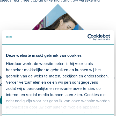
steeds recht heeft op de uitkering vanuit uw verzekering.
Deze website maakt gebruik van cookies
Hierdoor werkt de website beter, is hij voor u als
bezoeker makkelijker te gebruiken en kunnen wij het
gebruik van de website meten, bekijken en onderzoeken.
Meer weten over verzuim? Meld u aan voor één van
Verder verzamelen en delen wij persoonsgegevens,
onze nieuwsbrieven:
zodat wij u persoonlijke en relevante advertenties op
internet en social media kunnen laten zien. Cookies die
WERKGEVER
ACCOUNTANT
echt nodig zijn voor het gebruik van onze website worden
automatisch door uw computer of mobiele apparaat
bewaard. Voor alle andere soorten cookies hebben we uw