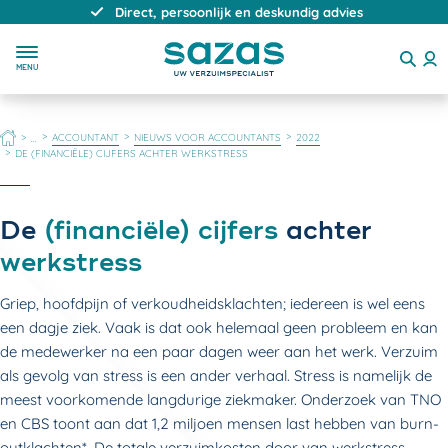
Direct, persoonlijk en deskundig advies
MENU
HOME
ACCOUNTANT
NIEUWS VOOR ACCOUNTANTS
2022
...
DE (FINANCIËLE) CIJFERS ACHTER WERKSTRESS
De
(financiële) cijfers
achter
werkstress
Griep, hoofdpijn of verkoudheidsklachten; iedereen is wel eens
een dagje ziek. Vaak is dat ook helemaal geen probleem en kan
de medewerker na een paar dagen weer aan het werk. Verzuim
als gevolg van stress is een ander verhaal. Stress is namelijk de
meest voorkomende langdurige ziekmaker. Onderzoek van TNO
en CBS toont aan dat 1,2 miljoen mensen last hebben van burn-
outklachten*. De totale verzuimkosten door van werkstress