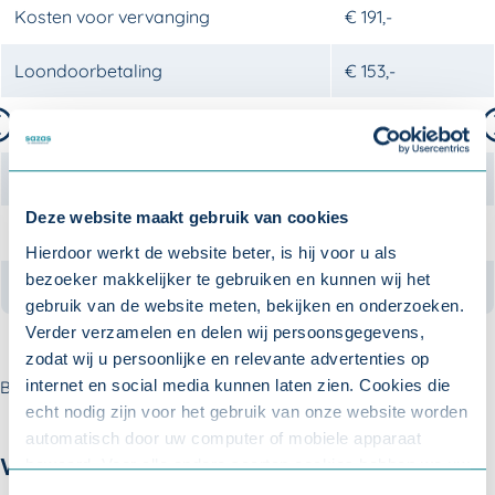
Kosten voor vervanging
€ 191,-
Loondoorbetaling
€ 153,-
Naar links
Omzetverlies tijdens afwezigheid
€ 43,-
Kosten arbodienstverlening
€ 10,-
Deze website maakt gebruik van cookies
Interne verzuimbegeleiding
€ 8,-
Hierdoor werkt de website beter, is hij voor u als
bezoeker makkelijker te gebruiken en kunnen wij het
TOTALE KOSTEN VAN VERZUIM
€ 405,-
gebruik van de website meten, bekijken en onderzoeken.
Verder verzamelen en delen wij persoonsgegevens,
zodat wij u persoonlijke en relevante advertenties op
internet en social media kunnen laten zien. Cookies die
Bron: MKB Servicedesk, 2023
echt nodig zijn voor het gebruik van onze website worden
automatisch door uw computer of mobiele apparaat
bewaard. Voor alle andere soorten cookies hebben we uw
Werkstress voorkomen
toestemming nodig. U kunt uw toestemming altijd