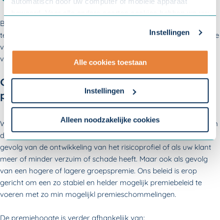
automatisch door uw computer of mobiele apparaat
bewaard. Voor alle andere soorten cookies hebben we uw
Bij nieuwe klanten ontbreekt voor Sazas het schadeverleden en
toestemming nodig. U kunt uw toestemming altijd
Instellingen
telt uitsluitend een afgeleide van de groepspremies. Zij starten de
aanpassen. Met uw toestemming delen wij uw gegevens
verzekering met een instappremie. Die instappremie wordt na
met onze
10 partners
.
verloop van tijd op basis van het risicoprofiel afgestemd.
Alle cookies toestaan
- Lees hier onze
privacyverklaring
en onze
Ons stabiele en transparante
cookieverklaring
.
Instellingen
premiebeleid
Om uw toestemmingsvoorkeur te wijzigen, klikt u op
instellingen.
Alleen noodzakelijke cookies
Wij vinden het belangrijk dat het voor u altijd duidelijk is waarom
de premie van uw klant(en) stijgt of daalt. Bijvoorbeeld als
gevolg van de ontwikkeling van het risicoprofiel of als uw klant
meer of minder verzuim of schade heeft. Maar ook als gevolg
van een hogere of lagere groepspremie. Ons beleid is erop
gericht om een zo stabiel en helder mogelijk premiebeleid te
voeren met zo min mogelijkl premieschommelingen.
De premiehoogte is verder afhankelijk van: