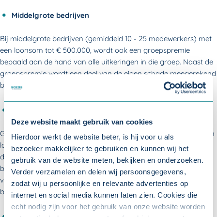
Middelgrote bedrijven
Bij middelgrote bedrijven (gemiddeld 10 - 25 medewerkers) met
een loonsom tot € 500.000, wordt ook een groepspremie
bepaald aan de hand van alle uitkeringen in die groep. Naast de
groepspremie wordt een deel van de eigen schade meegerekend
bij de jaarlijkse premievaststelling.
Grotere bedrijven
Deze website maakt gebruik van cookies
Grote bedrijven (gemiddeld meer dan 25 medewerkers) met een
Hierdoor werkt de website beter, is hij voor u als
loonsom van meer dan € 500.000 worden altijd beoordeeld op
bezoeker makkelijker te gebruiken en kunnen wij het
de eigen verzuimcijfers en de eigen gerealiseerde schade. Deze
gebruik van de website meten, bekijken en onderzoeken.
bedrijven zijn, ondersteund door ons, zelf in staat om actief aan
Verder verzamelen en delen wij persoonsgegevens,
verzuimbeheersing te doen. Daarom passen we bij deze
zodat wij u persoonlijke en relevante advertenties op
bedrijven geen groepspremies toe.
internet en social media kunnen laten zien. Cookies die
echt nodig zijn voor het gebruik van onze website worden
Nieuwe klanten