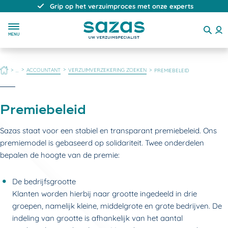
Grip op het verzuimproces met onze experts
MENU
HOME
ACCOUNTANT
VERZUIMVERZEKERING ZOEKEN
...
PREMIEBELEID
Premiebeleid
Sazas staat voor een stabiel en transparant premiebeleid. Ons
premiemodel is gebaseerd op solidariteit. Twee onderdelen
bepalen de hoogte van de premie:
De bedrijfsgrootte
Klanten worden hierbij naar grootte ingedeeld in drie
groepen, namelijk kleine, middelgrote en grote bedrijven. De
indeling van grootte is afhankelijk van het aantal