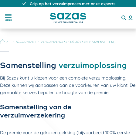
Grip op het verzuimproces met onze experts
MENU
HOME
ACCOUNTANT
VERZUIMVERZEKERING ZOEKEN
...
SAMENSTELLING
Samenstelling
verzuimoplossing
Bij Sazas kunt u kiezen voor een complete verzuimoplossing.
Deze kunnen wij aanpassen aan de voorkeuren van uw klant. De
gemaakte keuzes bepalen de hoogte van de premie.
Samenstelling van de
verzuimverzekering
De premie voor de gekozen dekking (bijvoorbeeld 100% eerste