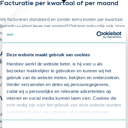
Facturatie per kwartaal of per maand
Wij factureren standaard en zonder extra kosten per kwartaal.
Betaalt uw klant liever per maand? Dat kan natuurlijk ook. Voor
maandfacturen berekenen wij een opslag van 2% van het
factuurbedrag.
Arbodienstverlening en vergoeding re-
Deze website maakt gebruik van cookies
integratiekosten
Hierdoor werkt de website beter, is hij voor u als
bezoeker makkelijker te gebruiken en kunnen wij het
Met
arbodienstverlening
Compleet vergoeden wij de kosten voor
gebruik van de website meten, bekijken en onderzoeken.
zinvolle interventies en re-integratietrajecten volledig.
Verder verzamelen en delen wij persoonsgegevens,
zodat wij u persoonlijke en relevante advertenties op
Werknemersverzekeringen
internet en social media kunnen laten zien. Cookies die
echt nodig zijn voor het gebruik van onze website worden
automatisch door uw computer of mobiele apparaat
Aanvullend op de verzuimverzekering en arbodienstverlening
bewaard. Voor alle andere soorten cookies hebben we uw
kunt u ook werknemersverzekeringen afsluiten. Deze helpen het
toestemming nodig. U kunt uw toestemming altijd