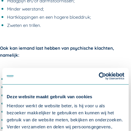
Maagpijn en/of darmstoornissen;
Minder weerstand;
Hartkloppingen en een hogere bloeddruk;
Zweten en trillen.
Ook kan iemand last hebben van psychische klachten,
namelijk:
Last hebben van een opgejaagd gevoel;
Prikkelbaar;
Last hebben van sombere buien;
Deze website maakt gebruik van cookies
Angstig gevoel;
Hierdoor werkt de website beter, is hij voor u als
Niet meer kunnen genieten van leuke dingen;
bezoeker makkelijker te gebruiken en kunnen wij het
Vergeetachtig;
gebruik van de website meten, bekijken en onderzoeken.
Verder verzamelen en delen wij persoonsgegevens,
Weinig zelfvertrouwen;