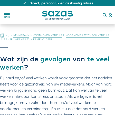
Direct, persoonlijk en deskundig advies
MENU
HOME
KENNISBANK
VOORKOMEN VERZUIM
VOORKOMEN PSYCHISCH VERZUIM
...
TE VEEL WERKEN, ZIJN ER GEVOLGEN?
Wat zijn de
gevolgen
van
te veel
werken
?
Bij hard en/of veel werken wordt vaak gedacht dat het nadelen
heeft voor de gezondheid van uw medewerkers. Maar van hard
werken krijgt iemand geen
burn-out
. Dat kan wel van te veel
werken: hierdoor kan
stress
ontstaan. Als werkgever is het
belangrijk om verzuim door hard en/of veel werken te
voorkomen en verminderen. En wist u ook dat hard werken
voordelen kan hebben? In dit artikel leest u hier meer over.