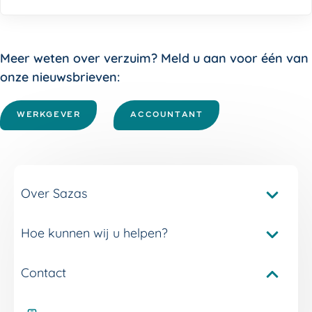
Meer weten over verzuim? Meld u aan voor één van
onze nieuwsbrieven:
WERKGEVER
ACCOUNTANT
Over Sazas
Hoe kunnen wij u helpen?
Pakketvergelijker Sazas
Onze verzuimverzekeringen
Contact
Service en contact
Onze verzuimdiensten
Adviseur Inkomen bij u in de buurt
Onze experts