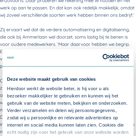
enzovoorts. Daar proberen we rekening mee te houden en het
werk op aan te passen. En dat kan ook redelijk makkelijk, omdat
wij zoveel verschillende soorten werk hebben binnen ons bedrijf.’
Zij ervaart wel dat de verdere automatisering en digitalisering,
die ook bij Ammerlaan wel doorzet, soms lastig bij te benen is
voor oudere medewerkers. ‘Maar daarvoor hebben we begrip.
En we nemen uitgebreid de tijd om dingen uit te leggen, stap
voor stap. Ook op die manier houden we onze oudere
personeelsleden maximaal inzetbaar.’
Deze website maakt gebruik van cookies
Om in de toekomst - als de oudere medewerkers met pensioen
zijn - nog steeds voldoende personeel te hebben, is Kayleigh nu
Hierdoor werkt de website beter, is hij voor u als
al actief bezig met het werven van jongere medewerkers. Dat is
bezoeker makkelijker te gebruiken en kunnen wij het
wat minder makkelijk, geeft ze toe. ‘De jeugd heeft een andere
gebruik van de website meten, bekijken en onderzoeken.
manier van omgaan met werk, zet niet meer alles opzij hiervoor.
Verder verzamelen en delen wij persoonsgegevens,
Door hen veel vrijheid te geven en ruimte te bieden voor eigen
zodat wij u persoonlijke en relevante advertenties op
initiatief proberen we het werk op ons bedrijf wel zo aantrekkelijk
internet en social media kunnen laten zien. Cookies die
mogelijk te maken voor hen. Maar vanwege de veranderde
echt nodig zijn voor het gebruik van onze website worden