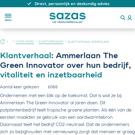
Direct, persoonlijk en deskundig advies
MENU
HOME
OVER SAZAS
KLANTVERHALEN
...
KLANTVERHAAL AMMERLAAN
Klantverhaal
: Ammerlaan The
Green Innovator over hun bedrijf,
vitaliteit en inzetbaarheid
Aantal keer gelezen:
6068
Ondernemen met een blik op de toekomst. Dat is wat ze bij
Ammerlaan The Green Innovator al jaren doen. Dit
potplantenbedrijf teelt tropische groene planten. Als één van de
eersten maakten ze gebruik van een aardwarmtebron.
Daarnaast teelt het bedrijf CO2-neutraal. Dat de ondernemers
zich zo bezighouden met vernieuwing zorgt dat mensen er graag