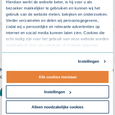
Wat betekent het als de dekking
Hierdoor werkt de website beter, is hij voor u als
bezoeker makkelijker te gebruiken en kunnen wij het
wordt opgeschort?
gebruik van de website meten, bekijken en onderzoeken.
Verder verzamelen en delen wij persoonsgegevens,
zodat wij u persoonlijke en relevante advertenties op
internet en social media kunnen laten zien. Cookies die
echt nodig zijn voor het gebruik van onze website worden
Wanneer stopt de opschorting van
automatisch door uw computer of mobiele apparaat
de dekking?
bewaard. Voor alle andere soorten cookies hebben we uw
toestemming nodig. U kunt uw toestemming altijd
Instellingen
aanpassen. Met uw toestemming delen wij uw gegevens
Meer weten over verzuim? Meld u aan voor één van
met onze
10 partners
.
onze nieuwsbrieven:
Alle cookies toestaan
- Lees hier onze
privacyverklaring
en onze
cookieverklaring
.
WERKGEVER
ACCOUNTANT
Instellingen
Om uw toestemmingsvoorkeur te wijzigen, klikt u op
instellingen.
Alleen noodzakelijke cookies