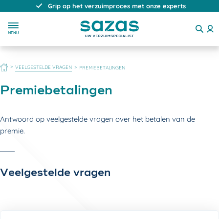
Grip op het verzuimproces met onze experts
MENU
HOME
VEELGESTELDE VRAGEN
PREMIEBETALINGEN
Premiebetalingen
Antwoord op veelgestelde vragen over het betalen van de
premie.
Veelgestelde vragen