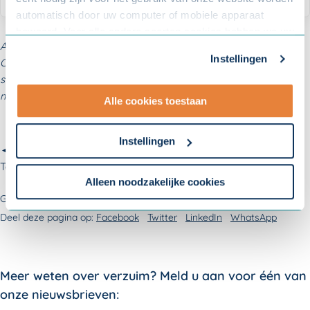
automatisch door uw computer of mobiele apparaat
bewaard. Voor alle andere soorten cookies hebben we uw
Aan deze informatie kunnen geen rechten worden ontleend.
toestemming nodig. U kunt uw toestemming altijd
Instellingen
Ondanks dat deze informatie met de grootste zorg is
aanpassen. Met uw toestemming delen wij uw gegevens
samengesteld, kan het gebeuren dat bepaalde informatie niet
met onze
10 partners
.
meer actueel is.
Alle cookies toestaan
- Lees hier onze
privacyverklaring
en onze
cookieverklaring
.
Instellingen
◄
Om uw toestemmingsvoorkeur te wijzigen, klikt u op
Terug naar
overzicht Nieuwsberichten
instellingen.
Alleen noodzakelijke cookies
Gepubliceerd op:
18 april 2024
Deel deze pagina op:
Facebook
Twitter
LinkedIn
WhatsApp
Meer weten over verzuim? Meld u aan voor één van
onze nieuwsbrieven: