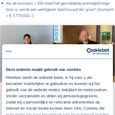
Als de loonsom > 100 maal het gemiddelde premieplichtige
loon is, wordt een werkgever beschouwd als ‘groot’ (loonsom
> € 3.770.000,-).
Deze website maakt gebruik van cookies
Hierdoor werkt de website beter, is hij voor u als
bezoeker makkelijker te gebruiken en kunnen wij het
gebruik van de website meten, bekijken en onderzoeken.
Webinar: ‘WIA'
Verder verzamelen en delen wij persoonsgegevens,
zodat wij u persoonlijke en relevante advertenties op
internet en social media kunnen laten zien. Cookies die
BEKIJK WEBINAR
echt nodig zijn voor het gebruik van onze website worden