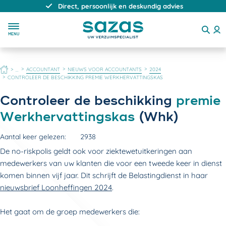
Direct, persoonlijk en deskundig advies
MENU
HOME
ACCOUNTANT
NIEUWS VOOR ACCOUNTANTS
2024
...
CONTROLEER DE BESCHIKKING PREMIE WERKHERVATTINGSKAS
Controleer de beschikking
premie
Werkhervattingskas
(Whk)
Aantal keer gelezen:
2938
De no-riskpolis geldt ook voor ziektewetuitkeringen aan
medewerkers van uw klanten die voor een tweede keer in dienst
komen binnen vijf jaar. Dit schrijft de Belastingdienst in haar
nieuwsbrief Loonheffingen 2024
.
Het gaat om de groep medewerkers die: