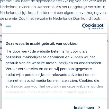
premie. Ook heeft de algemene ontwikkeling van het verzuim in
Nederland invloed op uw premie. Als het (langdurig) verzuim in
Nederland stijgt, kan dit leiden tot een algemene verhoging van
de premie. Daalt het verzuim in Nederland? Dan kan dit ook
leiden tot een lagere premie.
Wilt u meer weten over hoe uw premie wordt berekend? Lees er
meer over in de
brochure 'Hoe komt uw premie tot stand?
'. Heeft
Deze website maakt gebruik van cookies
u een MKB verzuim-ontzorgverzekering? Dan wordt de premie
Hierdoor werkt de website beter, is hij voor u als
op een andere manier berekend. Lees er meer over in de
bezoeker makkelijker te gebruiken en kunnen wij het
brochure 'Premieopbouw MKB verzuim-ontzorgverzekering’
.
gebruik van de website meten, bekijken en onderzoeken.
Verder verzamelen en delen wij persoonsgegevens,
zodat wij u persoonlijke en relevante advertenties op
◄ Terug naar
Veelgestelde vragen: Premie 2026
internet en social media kunnen laten zien. Cookies die
echt nodig zijn voor het gebruik van onze website worden
automatisch door uw computer of mobiele apparaat
bewaard. Voor alle andere soorten cookies hebben we uw
Over Sazas
toestemming nodig. U kunt uw toestemming altijd
Instellingen