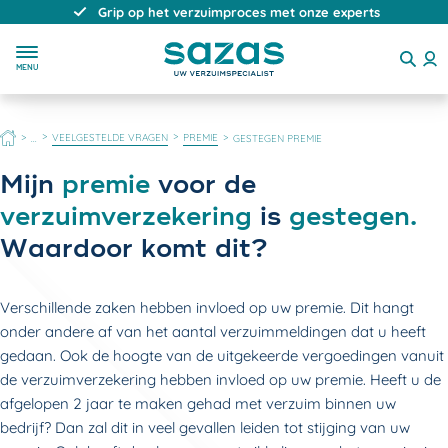
Grip op het verzuimproces met onze experts
MENU
HOME
VEELGESTELDE VRAGEN
PREMIE
...
GESTEGEN PREMIE
Mijn
premie
voor de
verzuimverzekering
is
gestegen.
Waardoor komt dit?
Verschillende zaken hebben invloed op uw premie. Dit hangt
onder andere af van het aantal verzuimmeldingen dat u heeft
gedaan. Ook de hoogte van de uitgekeerde vergoedingen vanuit
de verzuimverzekering hebben invloed op uw premie. Heeft u de
afgelopen 2 jaar te maken gehad met verzuim binnen uw
bedrijf? Dan zal dit in veel gevallen leiden tot stijging van uw