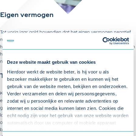
Eigen vermogen
Tot vorig jaar gold bovendien dat het eigen vermogen negatief
moest zijn aan het eind van het boekjaar. Ook die voorwaarde
heeft minister Koolmees minder streng gemaakt. De waarde van
het eigen vermogen aan het eind van het ontslagjaar mag nu
niet hoger zijn dan 15% van het totale vermogen.
Deze website maakt gebruik van cookies
Hierdoor werkt de website beter, is hij voor u als
Tot 1 januari 2020
bezoeker makkelijker te gebruiken en kunnen wij het
gebruik van de website meten, bekijken en onderzoeken.
Koolmees voert de versoepelingen door na een tussentijdse
Verder verzamelen en delen wij persoonsgegevens,
evaluatie van de overbruggingsregeling. Die bleek niet effectief
zodat wij u persoonlijke en relevante advertenties op
genoeg te zijn door te strenge financiële criteria. De regeling
internet en social media kunnen laten zien. Cookies die
loopt per 1 januari 2020 af. De overbruggingsperiode is bedoeld
echt nodig zijn voor het gebruik van onze website worden
om kleine bedrijven de tijd te geven om ‘voldoende vet op de
automatisch door uw computer of mobiele apparaat
botten’ te kweken. De minister verwacht dat de wijzigingen voor
bewaard. Voor alle andere soorten cookies hebben we uw