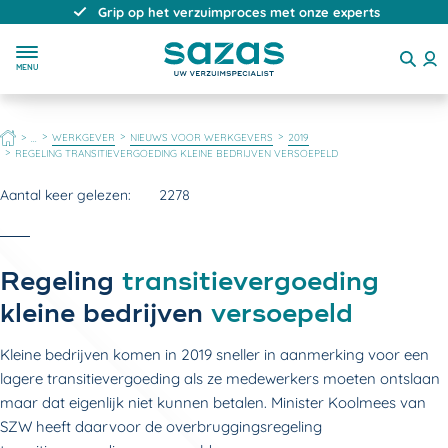
Grip op het verzuimproces met onze experts
MENU
HOME
WERKGEVER
NIEUWS VOOR WERKGEVERS
2019
...
REGELING TRANSITIEVERGOEDING KLEINE BEDRIJVEN VERSOEPELD
Aantal keer gelezen:
2278
Regeling
transitievergoeding
kleine bedrijven
versoepeld
Kleine bedrijven komen in 2019 sneller in aanmerking voor een
lagere transitievergoeding als ze medewerkers moeten ontslaan
maar dat eigenlijk niet kunnen betalen. Minister Koolmees van
SZW heeft daarvoor de overbruggingsregeling