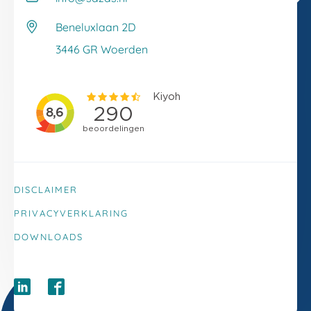
Werken bij Sazas
Veelgestelde vragen
Beneluxlaan 2D
Klacht melden
3446 GR Woerden
DISCLAIMER
PRIVACYVERKLARING
DOWNLOADS