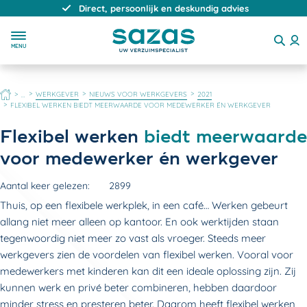
Direct, persoonlijk en deskundig advies
MENU
HOME
WERKGEVER
NIEUWS VOOR WERKGEVERS
2021
...
FLEXIBEL WERKEN BIEDT MEERWAARDE VOOR MEDEWERKER ÉN WERKGEVER
Flexibel werken
biedt meerwaarde
voor medewerker én werkgever
Aantal keer gelezen:
2899
Thuis, op een flexibele werkplek, in een café… Werken gebeurt
allang niet meer alleen op kantoor. En ook werktijden staan
tegenwoordig niet meer zo vast als vroeger. Steeds meer
werkgevers zien de voordelen van flexibel werken. Vooral voor
medewerkers met kinderen kan dit een ideale oplossing zijn. Zij
kunnen werk en privé beter combineren, hebben daardoor
minder stress en presteren beter. Daarom heeft flexibel werken