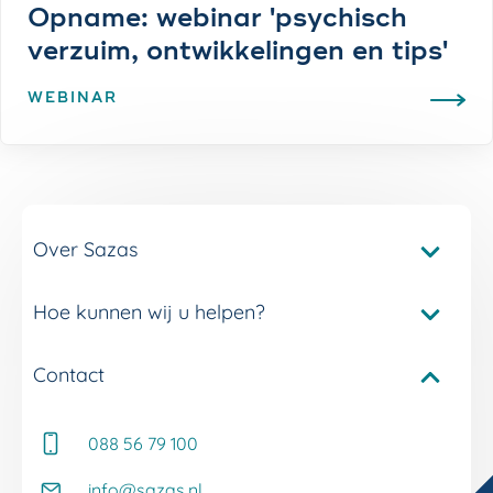
Opname: webinar 'psychisch
verzuim, ontwikkelingen en tips'
WEBINAR
Over Sazas
Hoe kunnen wij u helpen?
Pakketvergelijker Sazas
Onze verzuimverzekeringen
Contact
Service en contact
Onze verzuimdiensten
Adviseur Inkomen bij u in de buurt
Onze experts
088 56 79 100
Whitepapers
Onze klantverhalen
Kennisbank
info@sazas.nl