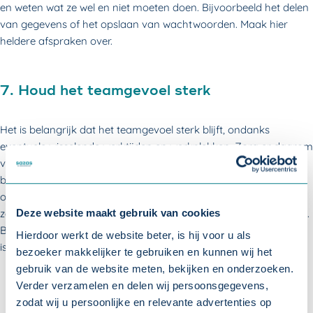
en weten wat ze wel en niet moeten doen. Bijvoorbeeld het delen
van gegevens of het opslaan van wachtwoorden. Maak hier
heldere afspraken over.
7. Houd het teamgevoel sterk
Het is belangrijk dat het teamgevoel sterk blijft, ondanks
eventuele wisselende werktijden en werkplekken. Zorg er daarom
voor dat uw medewerkers het kantoor regelmatig blijven
bezoeken om collega’s, leveranciers of andere relaties te
ontmoeten. Ook is het goed om af en toe iets te organiseren,
zodat collega’s kunnen bijpraten en ook met elkaar ontspannen.
Deze website maakt gebruik van cookies
Bijvoorbeeld tijdens een teamdag, een borrel of een etentje. Dat
Hierdoor werkt de website beter, is hij voor u als
is goed voor het teamgevoel.
bezoeker makkelijker te gebruiken en kunnen wij het
gebruik van de website meten, bekijken en onderzoeken.
Verder verzamelen en delen wij persoonsgegevens,
zodat wij u persoonlijke en relevante advertenties op