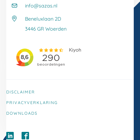
Kennisbank
info@sazas.nl
Werken bij Sazas
Veelgestelde vragen
Beneluxlaan 2D
Klacht melden
3446 GR Woerden
DISCLAIMER
PRIVACYVERKLARING
DOWNLOADS