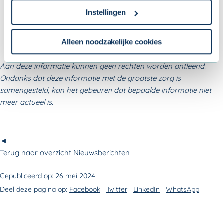
cookieverklaring
.
Plannen van de activiteiten;
Instellingen
Invoeren van de activiteiten en medewerkers aanmoedigen
Om uw toestemmingsvoorkeur te wijzigen, klikt u op
om deel te nemen;
instellingen.
Alleen noodzakelijke cookies
Beoordelen van de activiteiten.
Aan deze informatie kunnen geen rechten worden ontleend.
Ondanks dat deze informatie met de grootste zorg is
samengesteld, kan het gebeuren dat bepaalde informatie niet
meer actueel is.
◄
Terug naar
overzicht Nieuwsberichten
Gepubliceerd op:
26 mei 2024
Deel deze pagina op:
Facebook
Twitter
LinkedIn
WhatsApp