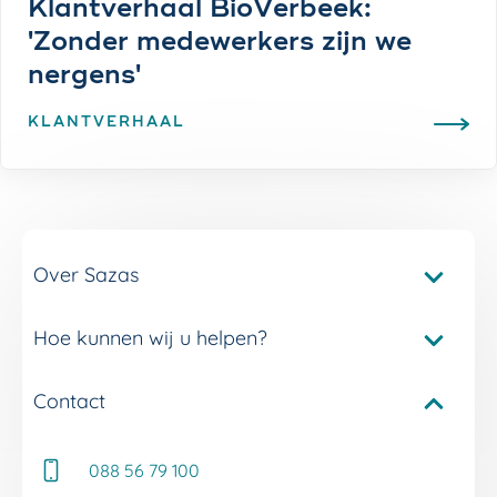
Klantverhaal BioVerbeek:
'Zonder medewerkers zijn we
nergens'
KLANTVERHAAL
Over Sazas
Hoe kunnen wij u helpen?
Pakketvergelijker Sazas
Onze verzuimverzekeringen
Contact
Service en contact
Onze verzuimdiensten
Adviseur Inkomen bij u in de buurt
Onze experts
088 56 79 100
Whitepapers
Onze klantverhalen