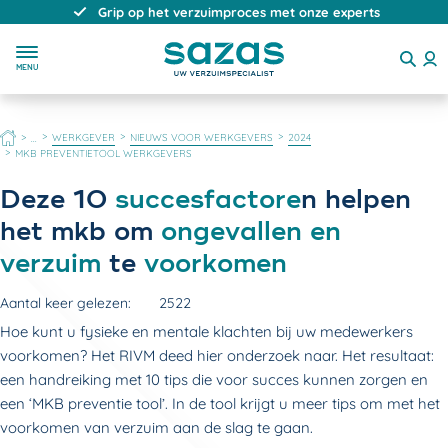
Direct, persoonlijk en deskundig advies
MENU
HOME
WERKGEVER
NIEUWS VOOR WERKGEVERS
2024
...
MKB PREVENTIETOOL WERKGEVERS
Deze 10
succesfactore
n helpen
het mkb om
ongevallen en
verzuim
te
voorkomen
Aantal keer gelezen:
2522
Hoe kunt u fysieke en mentale klachten bij uw medewerkers
voorkomen? Het RIVM deed hier onderzoek naar. Het resultaat:
een handreiking met 10 tips die voor succes kunnen zorgen en
een ‘MKB preventie tool’. In de tool krijgt u meer tips om met het
voorkomen van verzuim aan de slag te gaan.