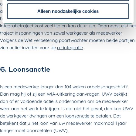
opleidingen, trainingen, ondersteuning door een therapeut of
Om uw toestemmingsvoorkeur te wijzigen, klikt u op
andere zorgprofessional, aanpassing van de werkplek en
instellingen.
Alleen noodzakelijke cookies
hardware en eventuele extra inhuur van een arbodienst. Een re-
integratietraject kost veel tijd en kan duur zijn. Daarnaast eist het
traject inspanningen van zowel werkgever als medewerker.
Volgens de Wet verbetering poortwachter moeten beide partijen
zich actief inzetten voor de
re-integratie
.
6. Loonsanctie
Is een medewerker langer dan 104 weken arbeidsongeschikt?
Dan mag hij of zij een WIA-uitkering aanvragen. UWV bekijkt
dan of er voldoende actie is ondernomen om de medewerker
weer aan het werk te krijgen. Is dat niet het geval, dan kan UWV
de werkgever dwingen om een
loonsanctie
te betalen. Dat
betekent dat u het loon van uw medewerker maximaal 1 jaar
langer moet doorbetalen
(UWV).