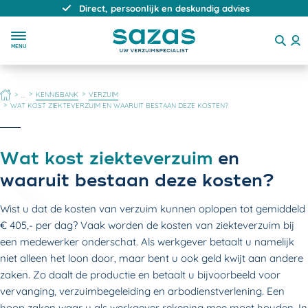
Direct, persoonlijk en deskundig advies
MENU
HOME
KENNISBANK
VERZUIM
...
WAT KOST ZIEKTEVERZUIM EN WAARUIT BESTAAN DEZE KOSTEN?
Wat kost ziekteverzuim
en
waaruit bestaan deze kosten?
Wist u dat de kosten van verzuim kunnen oplopen tot gemiddeld
€ 405,- per dag? Vaak worden de kosten van ziekteverzuim bij
een medewerker onderschat. Als werkgever betaalt u namelijk
niet alleen het loon door, maar bent u ook geld kwijt aan andere
zaken. Zo daalt de productie en betaalt u bijvoorbeeld voor
vervanging, verzuimbegeleiding en arbodienstverlening. Een
hoop zaken waar u als werkgever rekening mee moet houden. In