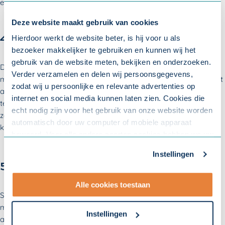
en moet een nieuwe medewerker nog ingewerkt worden.
Deze website maakt gebruik van cookies
4. Verzuimbegeleiding
Hierdoor werkt de website beter, is hij voor u als
bezoeker makkelijker te gebruiken en kunnen wij het
gebruik van de website meten, bekijken en onderzoeken.
De
Wet verbetering poortwachter
schrijft voor dat u uw zieke
Verder verzamelen en delen wij persoonsgegevens,
medewerker vanaf de eerste ziektedag verzuimbegeleiding moet
zodat wij u persoonlijke en relevante advertenties op
aanbieden. Dit om hem of haar zo snel mogelijk weer te laten
internet en social media kunnen laten zien. Cookies die
terugkeren naar de werkvloer. Deze verzuimbegeleiding kunt u
echt nodig zijn voor het gebruik van onze website worden
zelf regelen of uitbesteden aan een specialist. In beide gevallen
automatisch door uw computer of mobiele apparaat
kost verzuimbegeleiding geld.
bewaard. Voor alle andere soorten cookies hebben we uw
toestemming nodig. U kunt uw toestemming altijd
Instellingen
aanpassen. Met uw toestemming delen wij uw gegevens
5. Re-integratie
met onze
10 partners
.
Alle cookies toestaan
Soms is er extra hulp en ondersteuning nodig om een
- Lees hier onze
privacyverklaring
en onze
medewerker te laten terugkeren naar de werkvloer, of naar een
cookieverklaring
.
Instellingen
andere functie binnen het bedrijf. Denk bijvoorbeeld aan