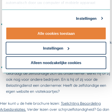
automatisch door uw computer of mobiele apparaat
Is de beloning hoger dan dat van de medewerkers in
bewaard. Voor alle andere soorten cookies hebben we uw
loondienst of hetzelfde?
toestemming nodig. U kunt uw toestemming altijd
Instellingen
aanpassen. Met uw toestemming delen wij uw gegevens
Loopt de zelfstandige risico
met onze
10 partners
.
Loopt de zelfstandige het risico dat hij of zij niet betaald
Alle cookies toestaan
wordt omdat een opdracht niet doorgaat? Wordt iemand
- Lees hier onze
privacyverklaring
en onze
doorbetaald als hij of zij ziek is? Moet de zelfstandige het werk
cookieverklaring
.
Instellingen
in zijn eigen tijd verbeteren als hij of zij iets niet goed
opgeleverd heeft?
Om uw toestemmingsvoorkeur te wijzigen, klikt u op
instellingen.
Alleen noodzakelijke cookies
Ondernemerschap
Gedraagt de zelfstandige zich als ondernemer: werkt hij of zij
ook nog voor andere bedrijven. En is hij of zij voor de
Belastingdienst een ondernemer. Heeft de zelfstandige een
eigen website en visitekaartjes?
Hier kunt u de hele brochure lezen:
Toelichting Beoordeling
Arbeidsrelaties.
Verder lezen over schijnzelfstandigheid? Ga dan