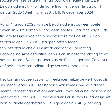
sociale premies betalen. Net als voor uw medewerkers. De
Belastingdienst kijkt bij de naheffing niet verder terug dan 1
januari 2025 (Brief TK, nr 280, 31311, 18 december 2024).
Vanaf 1 januari 2026 kan de Belastingdienst ook een boete
geven. In 2025 komen er nog geen boetes. Daarmee krijgt u de
tijd om te kijken hoe het in uw bedrijf zit met de inhuur van
zelfstandigen. En kunt u stappen zetten tegen
schijnzelfstandigheid. U kunt daarvoor de ‘Toelichting
Beoordeling Arbeidsrelaties’ gebruiken. In deze toelichting staat
het beslis- en afwegingskader van de Belastingdienst. Zo kunt u
zelf bekijken of een zelfstandige het werk mag doen.
Het kan zijn dat een zzp’er of freelancer hetzelfde werk doet als
uw medewerker. Als u zelfstandige waarmee u werkt in dienst
neemt, vergeet dan niet om een
verzuimverzekering
voor hem of
haar af te sluiten. Als uw medewerker ziek is, moet u namelijk
het
loon bij ziekte doorbetalen
. Dit is gemiddeld € 405,- per dag.