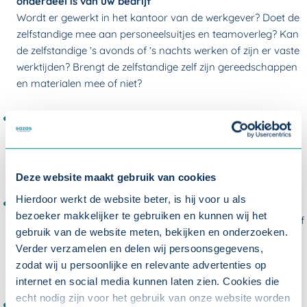
onderdeel is van uw bedrijf
Wordt er gewerkt in het kantoor van de werkgever? Doet de
zelfstandige mee aan personeelsuitjes en teamoverleg? Kan
de zelfstandige ’s avonds of ’s nachts werken of zijn er vaste
werktijden? Brengt de zelfstandige zelf zijn gereedschappen
en materialen mee of niet?
Moet het werk persoonlijk door de zelfstandige gedaan
worden
Heeft de zelfstandige de vrijheid om het werk door iemand
anders te laten doen of juist niet?
Deze website maakt gebruik van cookies
Hierdoor werkt de website beter, is hij voor u als
Op welke manier zijn er (werk)afspraken gemaakt
bezoeker makkelijker te gebruiken en kunnen wij het
Is er een arbeidscontract met vaste arbeidsvoorwaarden? Of
gebruik van de website meten, bekijken en onderzoeken.
is er een overeenkomst waarover eerst onderhandeld is met
Verder verzamelen en delen wij persoonsgegevens,
ruimte voor aparte afspraken? • Hoe er wordt uitbetaald
zodat wij u persoonlijke en relevante advertenties op
Betaalt u een rekening of is er een vast salaris?
internet en social media kunnen laten zien. Cookies die
echt nodig zijn voor het gebruik van onze website worden
Hoe hoog is de beloning