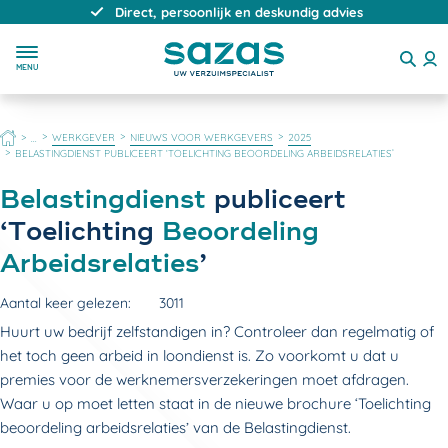
Direct, persoonlijk en deskundig advies
MENU
HOME
WERKGEVER
NIEUWS VOOR WERKGEVERS
2025
...
BELASTINGDIENST PUBLICEERT ‘TOELICHTING BEOORDELING ARBEIDSRELATIES’
Belastingdienst
publiceert
‘Toelichting
Beoordeling
Arbeidsrelaties
’
Aantal keer gelezen:
3011
Huurt uw bedrijf zelfstandigen in? Controleer dan regelmatig of
het toch geen arbeid in loondienst is. Zo voorkomt u dat u
premies voor de werknemersverzekeringen moet afdragen.
Waar u op moet letten staat in de nieuwe brochure ‘Toelichting
beoordeling arbeidsrelaties’ van de Belastingdienst.